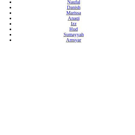
Naufal
Danish
Marissa
Anaqi
Izz
Hud
Sumayyah
Amsyar