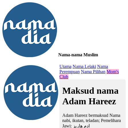
Nama-nama Muslim
≡
Utama
Nama Lelaki
Nama
Perempuan
Nama Pilihan
Mom's
Club
Maksud nama
Adam Hareez
Adam Hareez bermaksud Nama
nabi, ikutan, teladan; Pemelihara
Jawi:
ادم هاريز