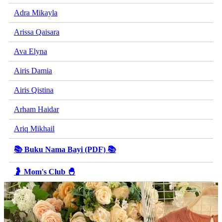
Adra Mikayla
Arissa Qaisara
Ava Elyna
Airis Damia
Airis Qistina
Arham Haidar
Ariq Mikhail
📚 Buku Nama Bayi (PDF) 📚
🤰 Mom's Club 🐣