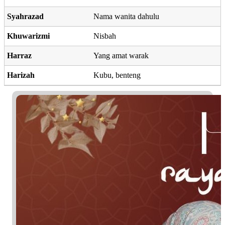
Syahrazad
Nama wanita dahulu
Khuwarizmi
Nisbah
Harraz
Yang amat warak
Harizah
Kubu, benteng