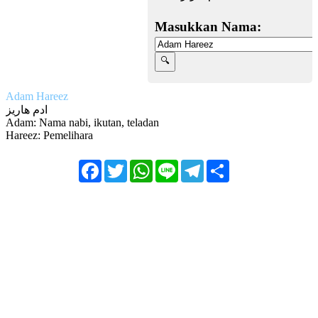
Masukkan Nama:
Adam Hareez
ادم هاريز
Adam: Nama nabi, ikutan, teladan
Hareez: Pemelihara
Facebook
Twitter
WhatsApp
Line
Telegram
Share