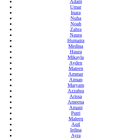
Adam
Umar
Inara
Nuha
Noah
Zahra
Naura
Humaira
Medina
Haura
Mikayla
Ayden
Mateen
Ammar
Aiman
Maryam
Azzahra
Arissa
Ameena
Amani
Putri
Maleeq
Aqil
Irdina
Ayra