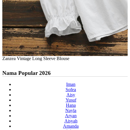
Zanzea Vintage Long Sleeve Blouse
Nama Popular 2026
Iman
Sofea
Aisy
Yusuf
Hana
Nayla
Aryan
Aisyah
Amanda