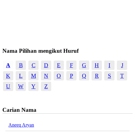
Nama Pilihan mengikut Huruf
A
B
C
D
E
F
G
H
I
J
K
L
M
N
O
P
Q
R
S
T
U
W
Y
Z
Carian Nama
Aneeq Aryan