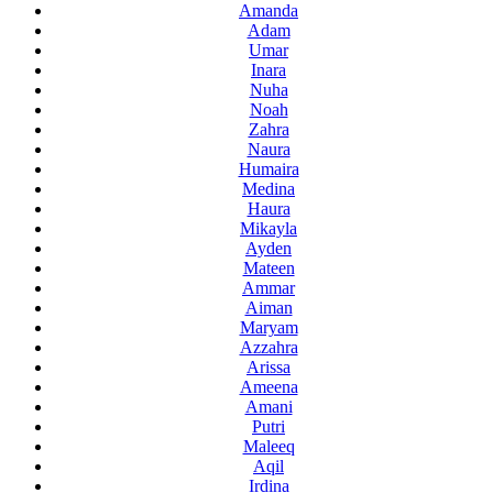
Amanda
Adam
Umar
Inara
Nuha
Noah
Zahra
Naura
Humaira
Medina
Haura
Mikayla
Ayden
Mateen
Ammar
Aiman
Maryam
Azzahra
Arissa
Ameena
Amani
Putri
Maleeq
Aqil
Irdina