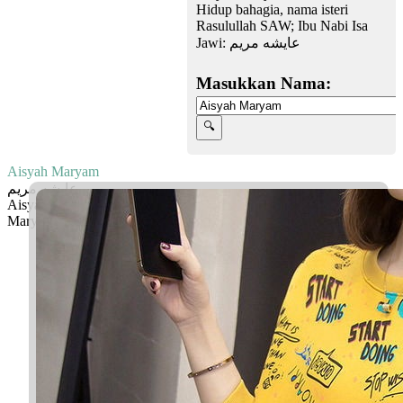
Hidup bahagia, nama isteri
Rasulullah SAW; Ibu Nabi Isa
Jawi:
عايشه مريم
Masukkan Nama:
Aisyah Maryam
عايشه مريم
Aisyah: Hidup bahagia, nama isteri Rasulullah SAW
Maryam: Ibu Nabi Isa
Facebook
Twitter
WhatsApp
Line
Telegram
Share