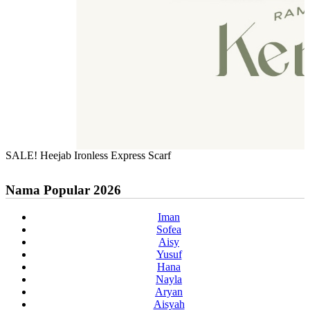
SALE! Heejab Ironless Express Scarf
Nama Popular 2026
Iman
Sofea
Aisy
Yusuf
Hana
Nayla
Aryan
Aisyah