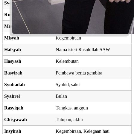
Syamiyah
Kedudukan yang tinggi
Rusydah
Petunjuk jalan yg lurus
Masyhad
Kesaksian
Misyah
Kegembiraan
Hafsyah
Nama isteri Rasulullah SAW
Hasyash
Kelembutan
Basyirah
Pembawa berita gembira
Syuhadah
Syahid, saksi
Syahrel
Bulan
Rasyiqah
Tangkas, anggun
Ghisyawah
Tutupan, akhir
Insyirah
Kegembiraan, Kelegaan hati