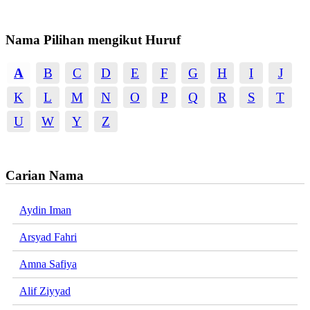
Nama Pilihan mengikut Huruf
A
B
C
D
E
F
G
H
I
J
K
L
M
N
O
P
Q
R
S
T
U
W
Y
Z
Carian Nama
Aydin Iman
Arsyad Fahri
Amna Safiya
Alif Ziyyad