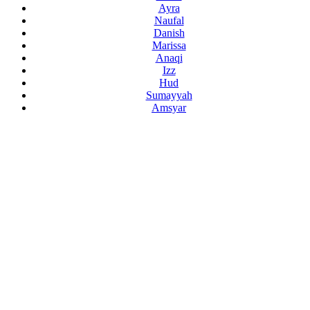
Ayra
Naufal
Danish
Marissa
Anaqi
Izz
Hud
Sumayyah
Amsyar