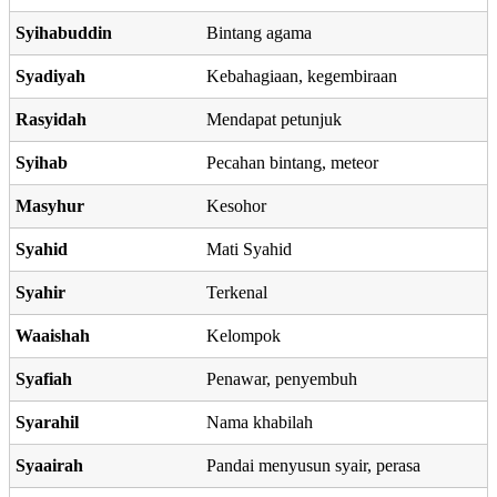
Syihabuddin
Bintang agama
Syadiyah
Kebahagiaan, kegembiraan
Rasyidah
Mendapat petunjuk
Syihab
Pecahan bintang, meteor
Masyhur
Kesohor
Syahid
Mati Syahid
Syahir
Terkenal
Waaishah
Kelompok
Syafiah
Penawar, penyembuh
Syarahil
Nama khabilah
Syaairah
Pandai menyusun syair, perasa