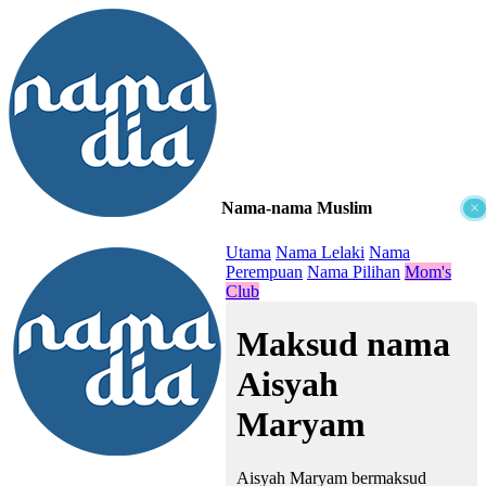
Nama-nama Muslim
×
≡
Utama
Nama Lelaki
Nama
Perempuan
Nama Pilihan
Mom's
Club
Maksud nama
Aisyah
Maryam
Aisyah Maryam bermaksud