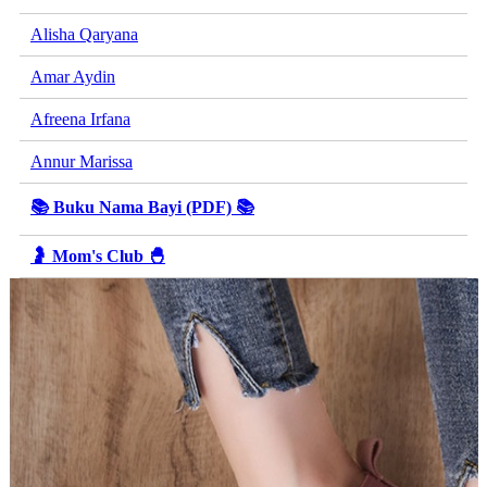
Alisha Qaryana
Amar Aydin
Afreena Irfana
Annur Marissa
📚 Buku Nama Bayi (PDF) 📚
🤰 Mom's Club 🐣