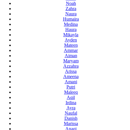
Noah
Zahra
Naura
Humaira
Medina
Haura
Mikayla
Ayden
Mateen
Ammar
Aiman
Maryam
Azzahra
Arissa
Ameena
Amani
Putri
Maleeq
Aqil
Irdina
Ayra
Naufal
Danish
Marissa
Anaqi