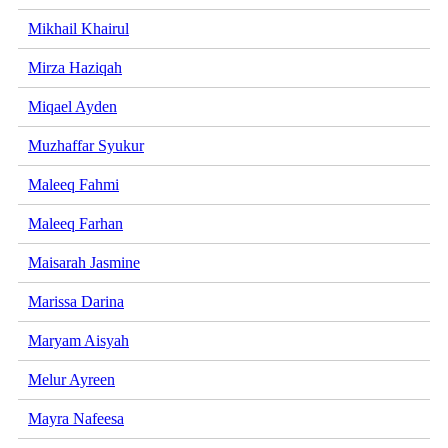
Mikhail Khairul
Mirza Haziqah
Miqael Ayden
Muzhaffar Syukur
Maleeq Fahmi
Maleeq Farhan
Maisarah Jasmine
Marissa Darina
Maryam Aisyah
Melur Ayreen
Mayra Nafeesa