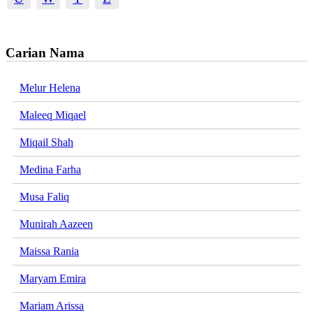
Carian Nama
Melur Helena
Maleeq Miqael
Miqail Shah
Medina Farha
Musa Faliq
Munirah Aazeen
Maissa Rania
Maryam Emira
Mariam Arissa