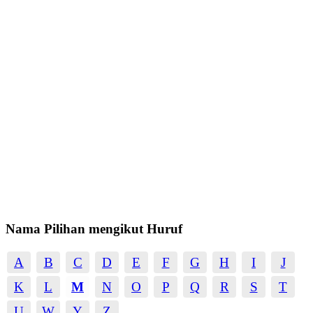
Nama Pilihan mengikut Huruf
A
B
C
D
E
F
G
H
I
J
K
L
M
N
O
P
Q
R
S
T
U
W
Y
Z