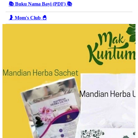
📚 Buku Nama Bayi (PDF) 📚
🤰 Mom's Club 🐣