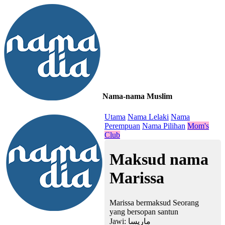
Nama-nama Muslim
≡
Utama
Nama Lelaki
Nama
Perempuan
Nama Pilihan
Mom's
Club
Maksud nama
Marissa
Marissa bermaksud Seorang
yang bersopan santun
Jawi:
ماريسا