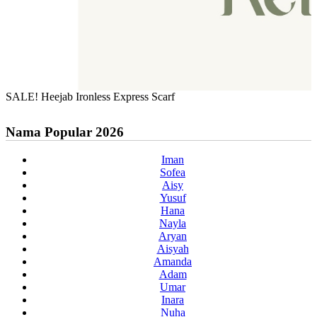
SALE! Heejab Ironless Express Scarf
Nama Popular 2026
Iman
Sofea
Aisy
Yusuf
Hana
Nayla
Aryan
Aisyah
Amanda
Adam
Umar
Inara
Nuha