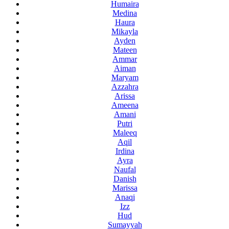
Humaira
Medina
Haura
Mikayla
Ayden
Mateen
Ammar
Aiman
Maryam
Azzahra
Arissa
Ameena
Amani
Putri
Maleeq
Aqil
Irdina
Ayra
Naufal
Danish
Marissa
Anaqi
Izz
Hud
Sumayyah