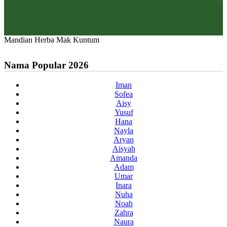
Mandian Herba Mak Kuntum
Nama Popular 2026
Iman
Sofea
Aisy
Yusuf
Hana
Nayla
Aryan
Aisyah
Amanda
Adam
Umar
Inara
Nuha
Noah
Zahra
Naura