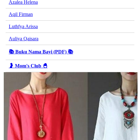
Azalea Helena
Aqil Firman
Luthfya Arissa
Auliya Qaisara
📚 Buku Nama Bayi (PDF) 📚
🤰 Mom's Club 🐣