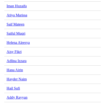
Iman Huzaifa
Atiya Marissa
Saif Mateen
Saiful Muqri
Helena Aleesya
Aisy Fikri
Adlina Izzara
Hana Airin
Hayder Naim
Hail Sufi
Addy Rayyan