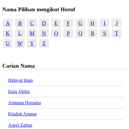
Nama Pilihan mengikut Huruf
A
B
C
D
E
F
G
H
I
J
K
L
M
N
O
P
Q
R
S
T
U
W
Y
Z
Carian Nama
Hidayat Iman
Izara Alisha
Ammara Humaira
Khalish Ammar
Aqeel Zafran