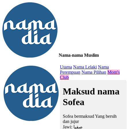
Nama-nama Muslim
≡
Utama
Nama Lelaki
Nama
Perempuan
Nama Pilihan
Mom's
Club
Maksud nama
Sofea
Sofea bermaksud Yang bersih
dan jujur
Jawi:
صفيا