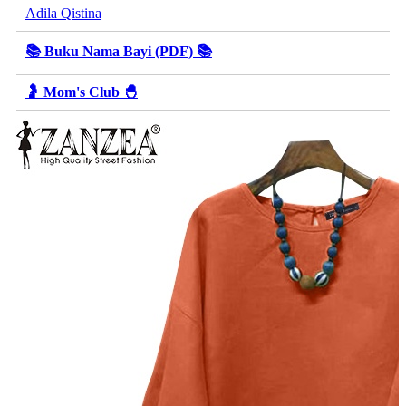
Adila Qistina
📚 Buku Nama Bayi (PDF) 📚
🤰 Mom's Club 🐣