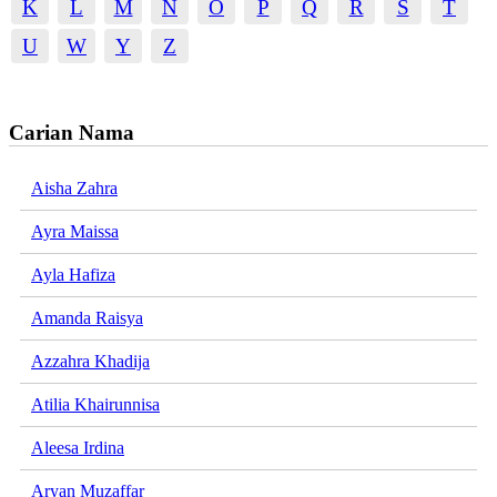
K
L
M
N
O
P
Q
R
S
T
U
W
Y
Z
Carian Nama
Aisha Zahra
Ayra Maissa
Ayla Hafiza
Amanda Raisya
Azzahra Khadija
Atilia Khairunnisa
Aleesa Irdina
Aryan Muzaffar