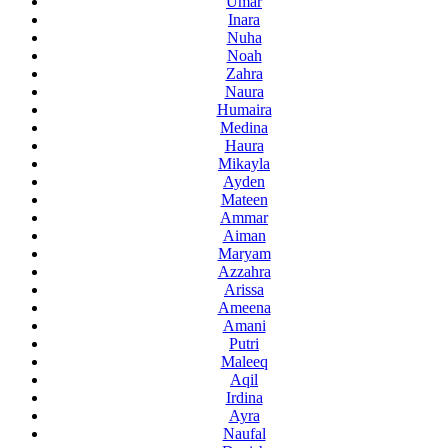
Umar
Inara
Nuha
Noah
Zahra
Naura
Humaira
Medina
Haura
Mikayla
Ayden
Mateen
Ammar
Aiman
Maryam
Azzahra
Arissa
Ameena
Amani
Putri
Maleeq
Aqil
Irdina
Ayra
Naufal