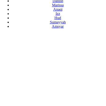
Danish
Marissa
Anaqi
Izz
Hud
Sumayyah
Amsyar