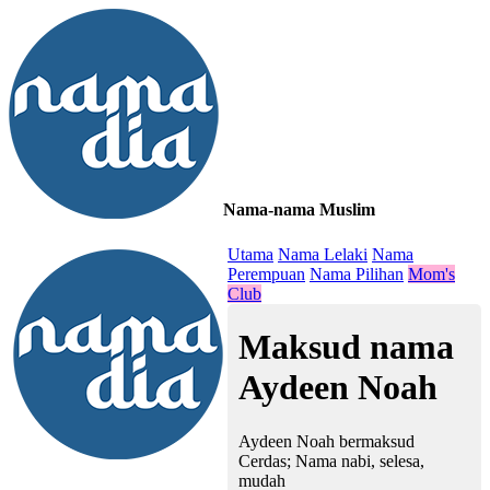
Nama-nama Muslim
≡
Utama
Nama Lelaki
Nama
Perempuan
Nama Pilihan
Mom's
Club
Maksud nama
Aydeen Noah
Aydeen Noah bermaksud
Cerdas; Nama nabi, selesa,
mudah