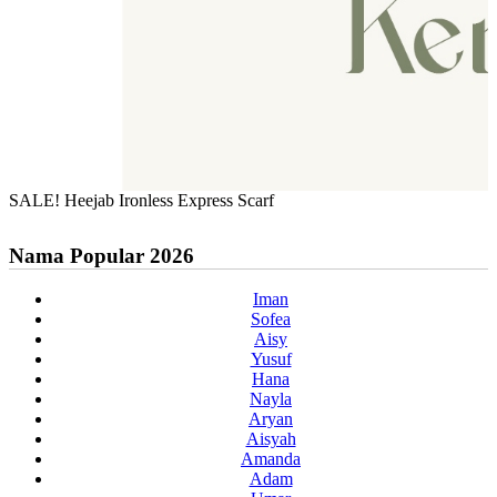
SALE! Heejab Ironless Express Scarf
Nama Popular 2026
Iman
Sofea
Aisy
Yusuf
Hana
Nayla
Aryan
Aisyah
Amanda
Adam