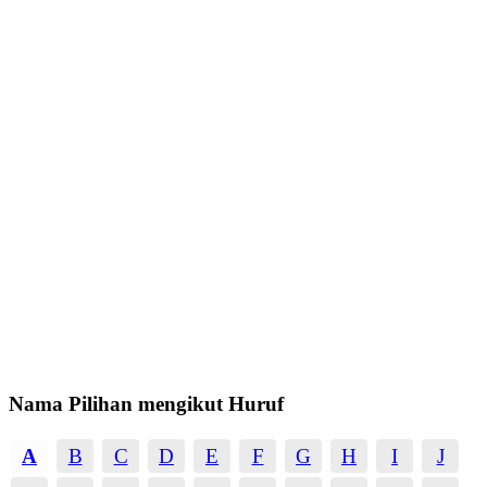
Nama Pilihan mengikut Huruf
A
B
C
D
E
F
G
H
I
J