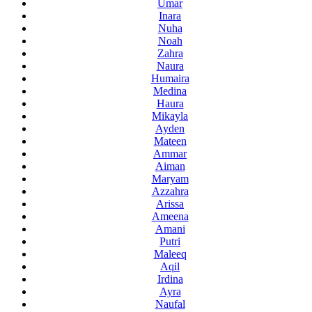
Umar
Inara
Nuha
Noah
Zahra
Naura
Humaira
Medina
Haura
Mikayla
Ayden
Mateen
Ammar
Aiman
Maryam
Azzahra
Arissa
Ameena
Amani
Putri
Maleeq
Aqil
Irdina
Ayra
Naufal