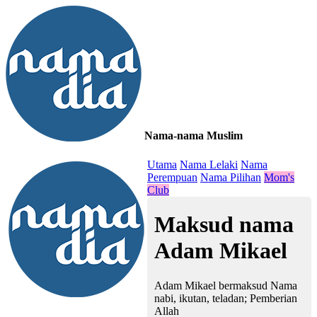
Nama-nama Muslim
≡
Utama
Nama Lelaki
Nama
Perempuan
Nama Pilihan
Mom's
Club
Maksud nama
Adam Mikael
Adam Mikael bermaksud Nama
nabi, ikutan, teladan; Pemberian
Allah