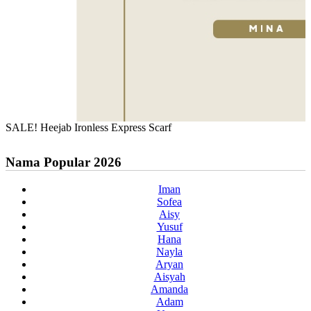
SALE! Heejab Ironless Express Scarf
Nama Popular 2026
Iman
Sofea
Aisy
Yusuf
Hana
Nayla
Aryan
Aisyah
Amanda
Adam