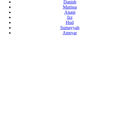
Danish
Marissa
Anaqi
Izz
Hud
Sumayyah
Amsyar