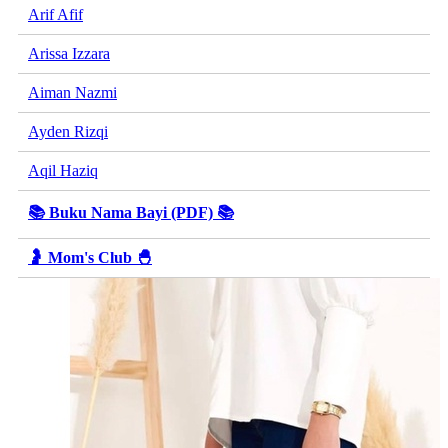
Arif Afif
Arissa Izzara
Aiman Nazmi
Ayden Rizqi
Aqil Haziq
📚 Buku Nama Bayi (PDF) 📚
🤰 Mom's Club 🐣