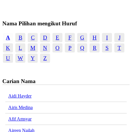
Nama Pilihan mengikut Huruf
A
B
C
D
E
F
G
H
I
J
K
L
M
N
O
P
Q
R
S
T
U
W
Y
Z
Carian Nama
Aidi Hayder
Airis Medina
Afif Amsyar
Aireen Nailah