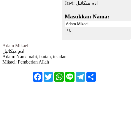
Jawi:
ادم ميكائيل
Masukkan Nama:
Adam Mikael
ادم ميكائيل
Adam: Nama nabi, ikutan, teladan
Mikael: Pemberian Allah
Facebook
Twitter
WhatsApp
Line
Telegram
Share