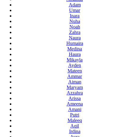
Adam
Umar
Inara
Nuha
Noah
Zahra
Naura
Humaira
Medina
Haura
Mikayla
Ayden
Mateen
Ammar
Aiman
Maryam
Azzahra
Arissa
Ameena
Amani
Putri
Maleeq
Aqil
Irdina
Ayra