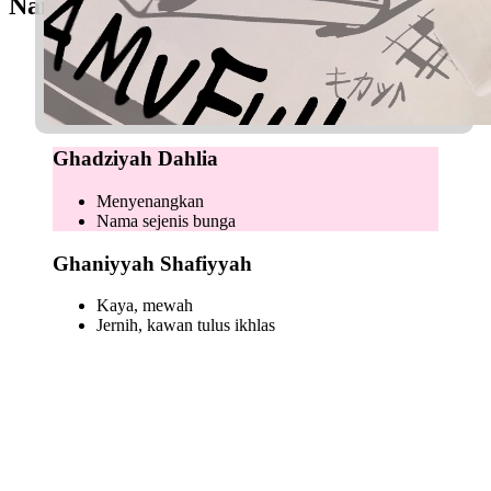
Nama Perempuan
Ghaziah Lillyann
Pejuang
Bunga lili (Latin)
Ghadziyah Dahlia
Menyenangkan
Nama sejenis bunga
Ghaniyyah Shafiyyah
Kaya, mewah
Jernih, kawan tulus ikhlas