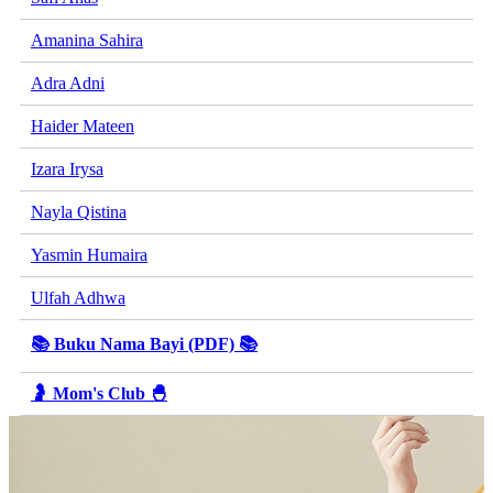
Amanina Sahira
Adra Adni
Haider Mateen
Izara Irysa
Nayla Qistina
Yasmin Humaira
Ulfah Adhwa
📚 Buku Nama Bayi (PDF) 📚
🤰 Mom's Club 🐣