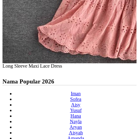
Long Sleeve Maxi Lace Dress
Nama Popular 2026
Iman
Sofea
Aisy
Yusuf
Hana
Nayla
Aryan
Aisyah
Amanda