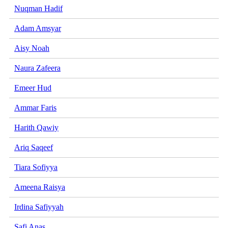
Nuqman Hadif
Adam Amsyar
Aisy Noah
Naura Zafeera
Emeer Hud
Ammar Faris
Harith Qawiy
Ariq Saqeef
Tiara Sofiyya
Ameena Raisya
Irdina Safiyyah
Safi Anas