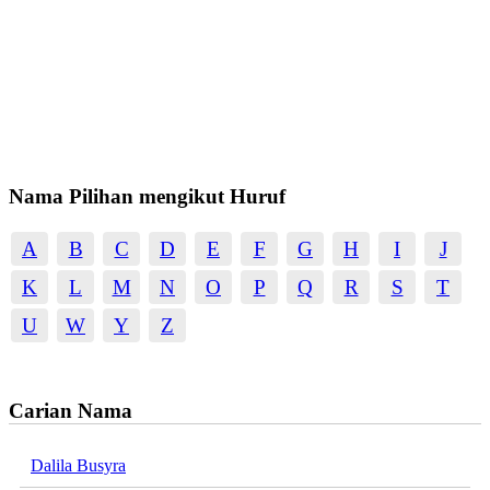
Nama Pilihan mengikut Huruf
A
B
C
D
E
F
G
H
I
J
K
L
M
N
O
P
Q
R
S
T
U
W
Y
Z
Carian Nama
Dalila Busyra