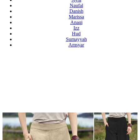
Naufal
Danish
Marissa
Anaqi
Izz
Hud
Sumayyah
Amsyar