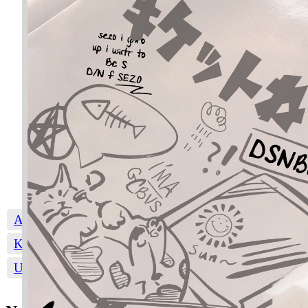
A
B
C
D
E
F
G
H
I
J
K
L
M
N
O
P
Q
R
S
T
U
W
Y
Z