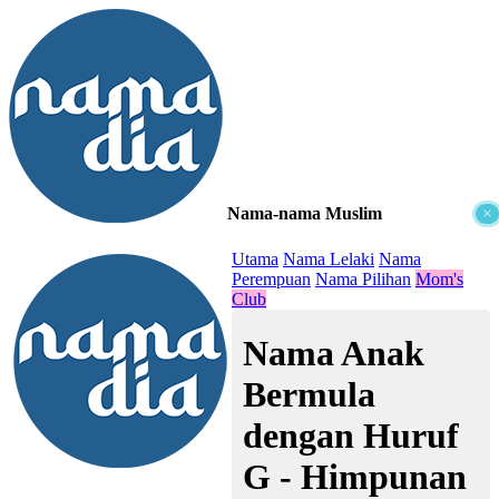
Nama-nama Muslim
×
≡
Utama
Nama Lelaki
Nama
Perempuan
Nama Pilihan
Mom's
Club
Nama Anak
Bermula
dengan Huruf
G - Himpunan