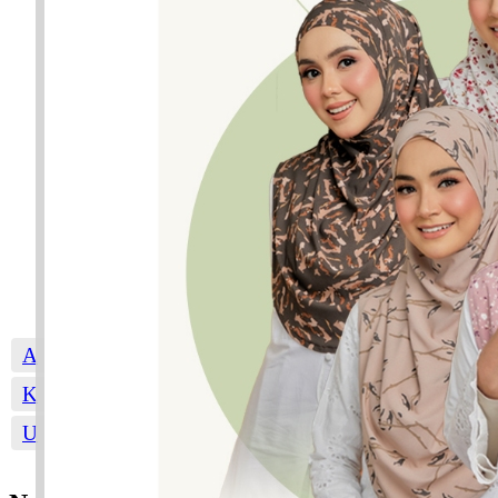
A
B
C
D
E
F
G
H
I
J
K
L
M
N
O
P
Q
R
S
T
U
W
Y
Z