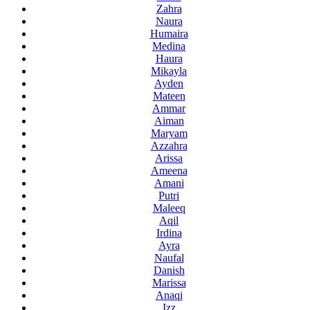
Zahra
Naura
Humaira
Medina
Haura
Mikayla
Ayden
Mateen
Ammar
Aiman
Maryam
Azzahra
Arissa
Ameena
Amani
Putri
Maleeq
Aqil
Irdina
Ayra
Naufal
Danish
Marissa
Anaqi
Izz