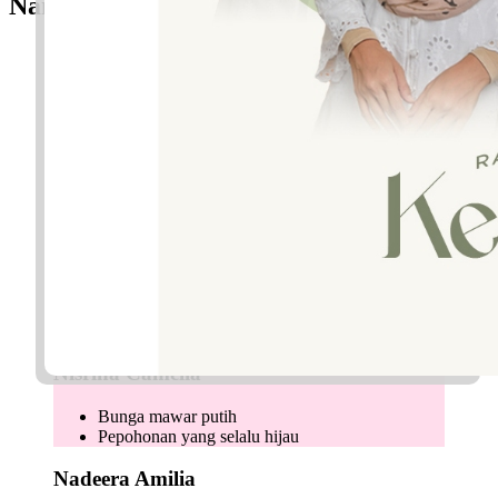
Nama Perempuan
Naqila Zeanissa
Pencerita
Wanita yang bersinar
Nazmeen Raudah
Cahaya
Taman
Nailah Marsya
Yang suka memberi
Subur
Nisrina Camelia
Bunga mawar putih
Pepohonan yang selalu hijau
Nadeera Amilia