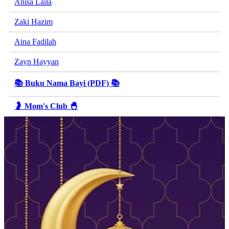
Anisa Laila
Zaki Hazim
Aina Fadilah
Zayn Hayyan
📚 Buku Nama Bayi (PDF) 📚
🤰 Mom's Club 🐣