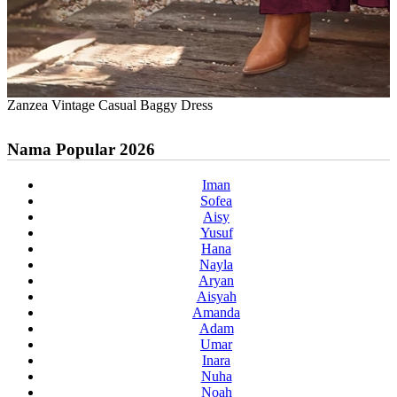
Zanzea Vintage Casual Baggy Dress
Nama Popular 2026
Iman
Sofea
Aisy
Yusuf
Hana
Nayla
Aryan
Aisyah
Amanda
Adam
Umar
Inara
Nuha
Noah