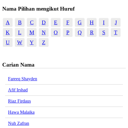
Nama Pilihan mengikut Huruf
A
B
C
D
E
F
G
H
I
J
K
L
M
N
O
P
Q
R
S
T
U
W
Y
Z
Carian Nama
Fareeq Shayden
Afif Irshad
Riaz Firdaus
Hawa Malaika
Nuh Zafran