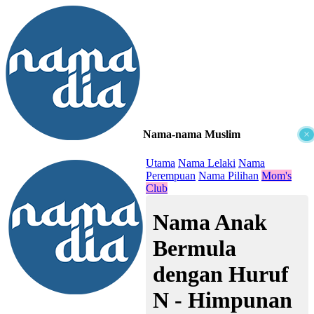
Nama-nama Muslim
×
≡
Utama
Nama Lelaki
Nama
Perempuan
Nama Pilihan
Mom's
Club
Nama Anak
Bermula
dengan Huruf
N - Himpunan