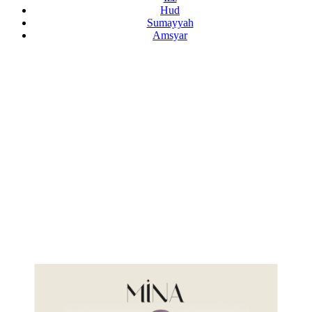
Hud
Sumayyah
Amsyar