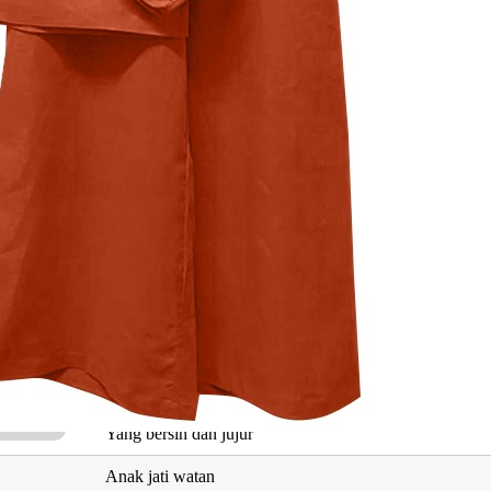
Maksud
Jernih, kawan tulus ikhlas
Jiwa
Yang langsing, hati nurani
Jernih, kawan tulus ikhlas
Tenteram suci
Berjaya, berbuah
Mawar
Yang bersih dan jujur
Anak jati watan