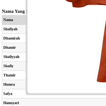
Nama Yang Berkaitan
Nama
Shafiyah
Dhamirah
Dhamir
Shafiyyah
Shafiy
Thamir
Humra
Safya
Hamsyari