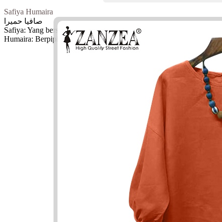
Safiya Humaira
صافيا حميرا
Safiya: Yang bersih dan jujur
Humaira: Berpipi merah