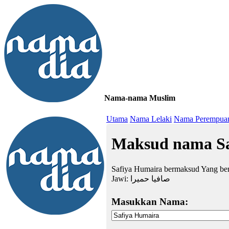
Nama-nama Muslim
≡
Utama
Nama Lelaki
Nama Perempua
Maksud nama Sa
Safiya Humaira bermaksud Yang bers
Jawi:
صافيا حميرا
Masukkan Nama: