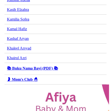
Kasih Elzahra
Kamilia Sofea
Kamal Hafiz
Kashaf Aryan
Khaleel Arsyad
Khairul Azri
📚 Buku Nama Bayi (PDF) 📚
🤰 Mom's Club 🐣