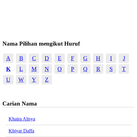
Nama Pilihan mengikut Huruf
A
B
C
D
E
F
G
H
I
J
K
L
M
N
O
P
Q
R
S
T
U
W
Y
Z
Carian Nama
Khaira Alisya
Khiyar Daffa