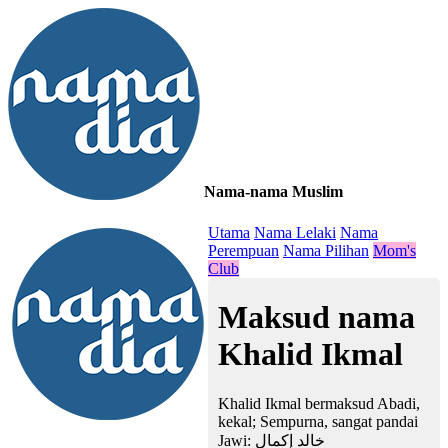
Nama-nama Muslim
≡
Utama
Nama Lelaki
Nama
Perempuan
Nama Pilihan
Mom's
Club
Maksud nama
Khalid Ikmal
Khalid Ikmal bermaksud Abadi,
kekal; Sempurna, sangat pandai
Jawi:
خالد إكمال