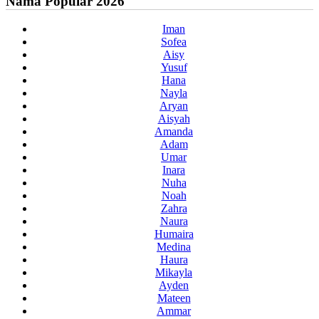
Nama Popular 2026
Iman
Sofea
Aisy
Yusuf
Hana
Nayla
Aryan
Aisyah
Amanda
Adam
Umar
Inara
Nuha
Noah
Zahra
Naura
Humaira
Medina
Haura
Mikayla
Ayden
Mateen
Ammar