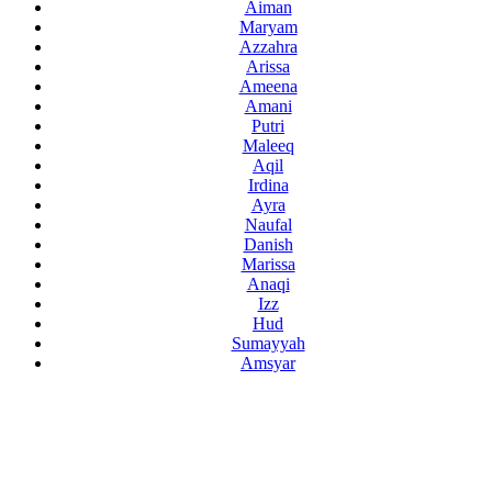
Aiman
Maryam
Azzahra
Arissa
Ameena
Amani
Putri
Maleeq
Aqil
Irdina
Ayra
Naufal
Danish
Marissa
Anaqi
Izz
Hud
Sumayyah
Amsyar