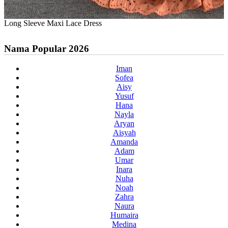
Long Sleeve Maxi Lace Dress
Nama Popular 2026
Iman
Sofea
Aisy
Yusuf
Hana
Nayla
Aryan
Aisyah
Amanda
Adam
Umar
Inara
Nuha
Noah
Zahra
Naura
Humaira
Medina