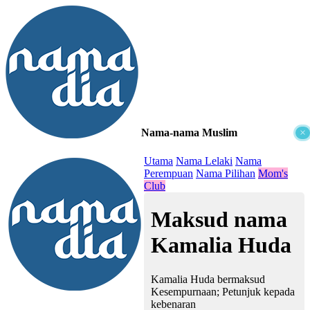
Nama-nama Muslim
×
≡
Utama
Nama Lelaki
Nama
Perempuan
Nama Pilihan
Mom's
Club
Maksud nama
Kamalia Huda
Kamalia Huda bermaksud
Kesempurnaan; Petunjuk kepada
kebenaran