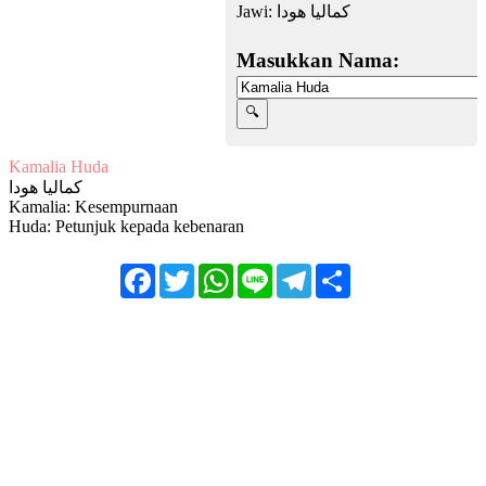
Jawi:
كماليا هودا
Masukkan Nama:
Kamalia Huda
كماليا هودا
Kamalia: Kesempurnaan
Huda: Petunjuk kepada kebenaran
Facebook
Twitter
WhatsApp
Line
Telegram
Share