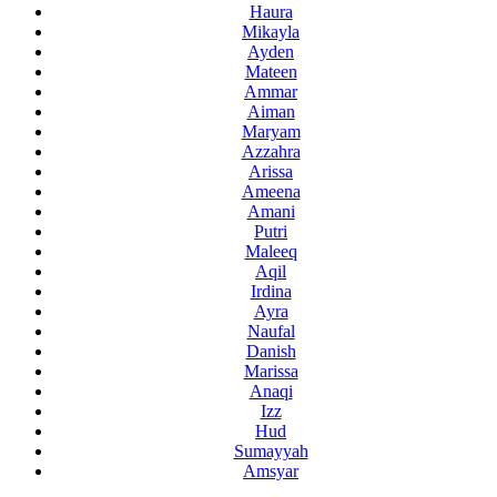
Haura
Mikayla
Ayden
Mateen
Ammar
Aiman
Maryam
Azzahra
Arissa
Ameena
Amani
Putri
Maleeq
Aqil
Irdina
Ayra
Naufal
Danish
Marissa
Anaqi
Izz
Hud
Sumayyah
Amsyar