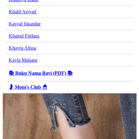
Khalif Arsyad
Kasyaf Iskandar
Khairul Firdaus
Khayra Alissa
Kayla Maisara
📚 Buku Nama Bayi (PDF) 📚
🤰 Mom's Club 🐣