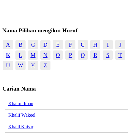
Nama Pilihan mengikut Huruf
A
B
C
D
E
F
G
H
I
J
K
L
M
N
O
P
Q
R
S
T
U
W
Y
Z
Carian Nama
Khairul Iman
Khalif Wakeel
Khalil Kaisar