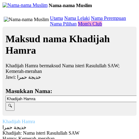
Nama-nama Muslim
≡
Utama
Nama Lelaki
Nama Perempuan
Nama Pilihan
Mom's Club
Maksud nama Khadijah
Hamra
Khadijah Hamra bermaksud Nama isteri Rasulullah SAW;
Kemerah-merahan
Jawi:
خديجة حمرا
Masukkan Nama:
Khadijah Hamra
خديجة حمرا
Khadijah: Nama isteri Rasulullah SAW
Hamra: Kemerah-merahan