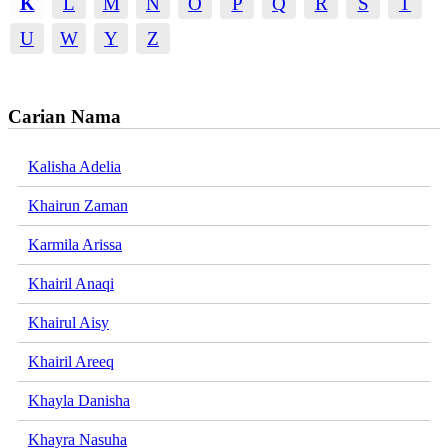
K
L
M
N
O
P
Q
R
S
T
U
W
Y
Z
Carian Nama
Kalisha Adelia
Khairun Zaman
Karmila Arissa
Khairil Anaqi
Khairul Aisy
Khairil Areeq
Khayla Danisha
Khayra Nasuha