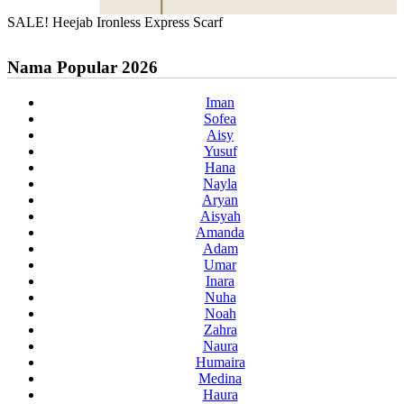
SALE! Heejab Ironless Express Scarf
Nama Popular 2026
Iman
Sofea
Aisy
Yusuf
Hana
Nayla
Aryan
Aisyah
Amanda
Adam
Umar
Inara
Nuha
Noah
Zahra
Naura
Humaira
Medina
Haura