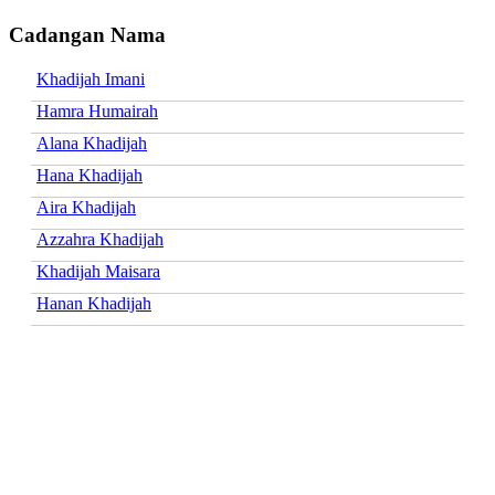
Cadangan Nama
Khadijah Imani
Hamra Humairah
Alana Khadijah
Hana Khadijah
Aira Khadijah
Azzahra Khadijah
Khadijah Maisara
Hanan Khadijah