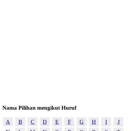
Nama Pilihan mengikut Huruf
A
B
C
D
E
F
G
H
I
J