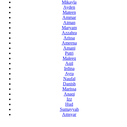
Mikayla
Ayden
Mateen
Ammar
Aiman
Maryam
Azzahra
Arissa
Ameena
Amani
Putri
Maleeq
Aqil
Irdina
Ayra
Naufal
Danish
Marissa
Anaqi
Izz
Hud
Sumayyah
Amsyar