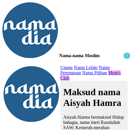
Nama-nama Muslim
×
≡
Utama
Nama Lelaki
Nama
Perempuan
Nama Pilihan
Mom's
Club
Maksud nama
Aisyah Hamra
Aisyah Hamra bermaksud Hidup
bahagia, nama isteri Rasulullah
SAW; Kemerah-merahan