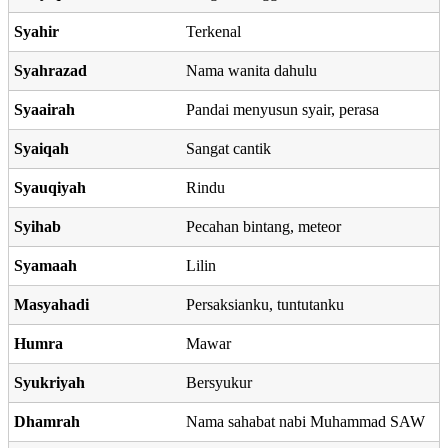
Syahir
Terkenal
Syahrazad
Nama wanita dahulu
Syaairah
Pandai menyusun syair, perasa
Syaiqah
Sangat cantik
Syauqiyah
Rindu
Syihab
Pecahan bintang, meteor
Syamaah
Lilin
Masyahadi
Persaksianku, tuntutanku
Humra
Mawar
Syukriyah
Bersyukur
Dhamrah
Nama sahabat nabi Muhammad SAW