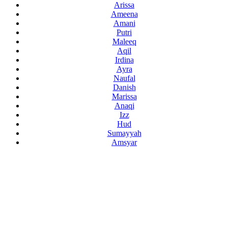
Arissa
Ameena
Amani
Putri
Maleeq
Aqil
Irdina
Ayra
Naufal
Danish
Marissa
Anaqi
Izz
Hud
Sumayyah
Amsyar