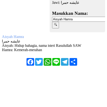
Jawi:
عايشه حمرا
Masukkan Nama:
Aisyah Hamra
عايشه حمرا
Aisyah: Hidup bahagia, nama isteri Rasulullah SAW
Hamra: Kemerah-merahan
Facebook
Twitter
WhatsApp
Line
Telegram
Share