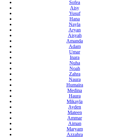
Sofea
Aisy
Yusuf
Hana
Nayla
Aryan
Aisyah
Amanda
Adam
Umar
Inara
Nuha
Noah
Zahra
Naura
Humaira
Medina
Haura
Mikayla
Ayden
Mateen
Ammar
Aiman
Maryam
Azzahra