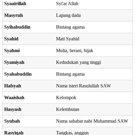
Syaairillah
Syi'ar Allah
Masyruh
Lapang dada
Syihabuddin
Bintang agama
Syahid
Mati Syahid
Syahmi
Mulia, berani, bijak
Syamiyah
Kedudukan yang tinggi
Syahabuddin
Bintang agama
Hafsyah
Nama isteri Rasulullah SAW
Waaishah
Kelompok
Hasyash
Kelembutan
Syubah
Nama sahabat nabi Muhammad SAW
Rasyiqah
Tangkas, anggun