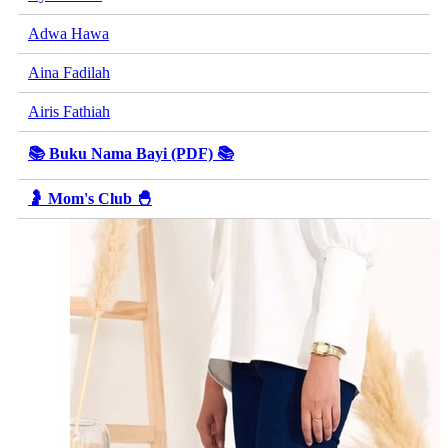
Adwa Hawa
Aina Fadilah
Airis Fathiah
📚 Buku Nama Bayi (PDF) 📚
🤰 Mom's Club 🐣