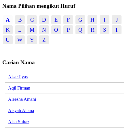
Nama Pilihan mengikut Huruf
A
B
C
D
E
F
G
H
I
J
K
L
M
N
O
P
Q
R
S
T
U
W
Y
Z
Carian Nama
Aisar Ilyas
Aqil Firman
Aleesha Amani
Aisyah Aliana
Aish Shiraz