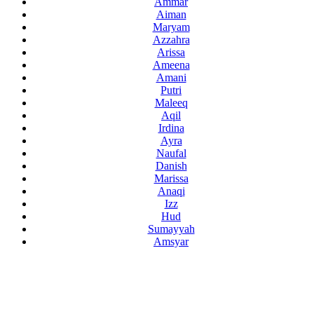
Ammar
Aiman
Maryam
Azzahra
Arissa
Ameena
Amani
Putri
Maleeq
Aqil
Irdina
Ayra
Naufal
Danish
Marissa
Anaqi
Izz
Hud
Sumayyah
Amsyar