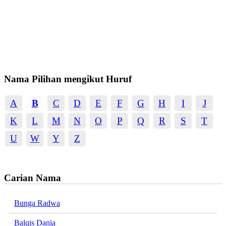
Nama Pilihan mengikut Huruf
A
B
C
D
E
F
G
H
I
J
K
L
M
N
O
P
Q
R
S
T
U
W
Y
Z
Carian Nama
Bunga Radwa
Balqis Dania