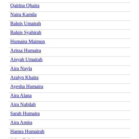
Qairina Qhaira
Naira Kamila
Balqis Umairah
Balqis Syahirah
Humaira Maimun
Arissa Humaira
Aisyah Umairah
Aira Nayla
Aralyn Khaira
Ayesha Humaira
Aira Alana
Aira Nabilah
Sarah Humaira
Aira Amira
Hamra Humairah