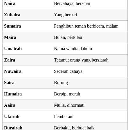
Naira
Bercahaya, bersinar
Zuhaira
Yang berseri
Sumaira
Penghibur, teman berbicara, malam
Maira
Bulan, berkilau
Umairah
Nama wanita dahulu
Zaira
Tetamu; orang yang berziarah
Nuwaira
Secerah cahaya
Saira
Burung
Humaira
Berpipi merah
Aaira
Mulia, dihormati
Ufairah
Pemberani
Burairah
Berbakti, berbuat baik