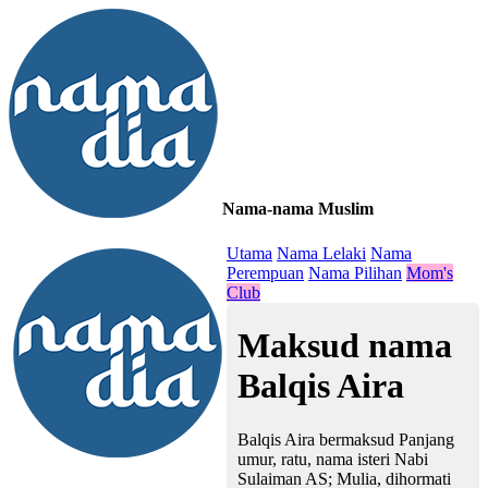
Nama-nama Muslim
≡
Utama
Nama Lelaki
Nama
Perempuan
Nama Pilihan
Mom's
Club
Maksud nama
Balqis Aira
Balqis Aira bermaksud Panjang
umur, ratu, nama isteri Nabi
Sulaiman AS; Mulia, dihormati