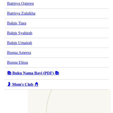
Batrisya Qaireen
Batrisya Zulaikha
Balqis Tiara
Balqis Syahirah
Balqis Umairah
Bunga Ameera
Bunga Elissa
📚 Buku Nama Bayi (PDF) 📚
🤰 Mom's Club 🐣