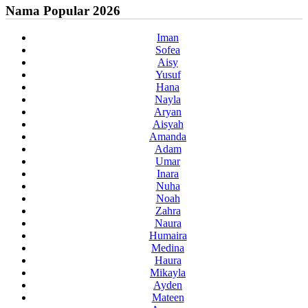
Nama Popular 2026
Iman
Sofea
Aisy
Yusuf
Hana
Nayla
Aryan
Aisyah
Amanda
Adam
Umar
Inara
Nuha
Noah
Zahra
Naura
Humaira
Medina
Haura
Mikayla
Ayden
Mateen