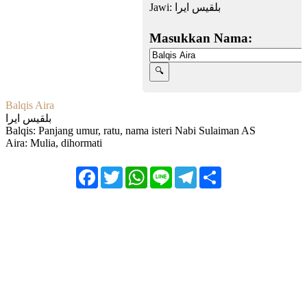
Jawi:
بلقیس ایرا
Masukkan Nama:
Balqis Aira
بلقیس ایرا
Balqis: Panjang umur, ratu, nama isteri Nabi Sulaiman AS
Aira: Mulia, dihormati
Facebook
Twitter
WhatsApp
Line
Telegram
Share