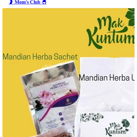
🤰 Mom's Club 🐣