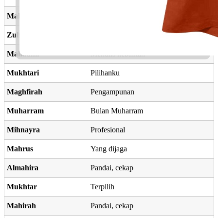
Mahneera
Profesional
Zuhaira
Yang berseri
Mahadhir
Menulis kebaikan
Mukhtari
Pilihanku
Maghfirah
Pengampunan
Muharram
Bulan Muharram
Mihnayra
Profesional
Mahrus
Yang dijaga
Almahira
Pandai, cekap
Mukhtar
Terpilih
Mahirah
Pandai, cekap