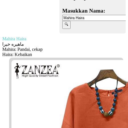
Masukkan Nama:
Mahira Haira
ماهيره خيرا
Mahira: Pandai, cekap
Haira: Kebaikan
Facebook
Twitter
WhatsApp
Line
Telegram
Share