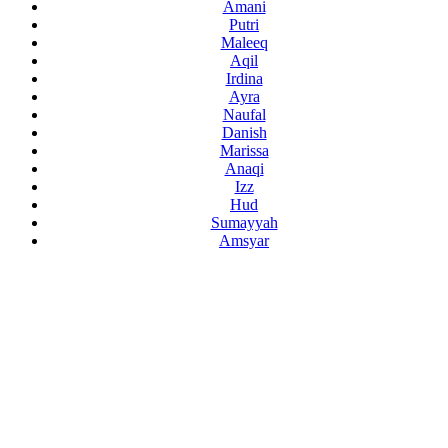
Amani
Putri
Maleeq
Aqil
Irdina
Ayra
Naufal
Danish
Marissa
Anaqi
Izz
Hud
Sumayyah
Amsyar