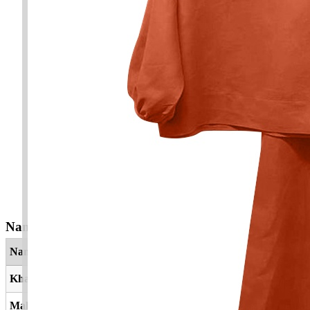
Nama Yang Berkaitan
Nama
Maksud
Khairan
Kebaikan
Mahsuri
Maharani, ratu