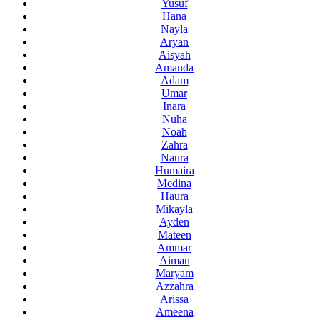
Yusuf
Hana
Nayla
Aryan
Aisyah
Amanda
Adam
Umar
Inara
Nuha
Noah
Zahra
Naura
Humaira
Medina
Haura
Mikayla
Ayden
Mateen
Ammar
Aiman
Maryam
Azzahra
Arissa
Ameena