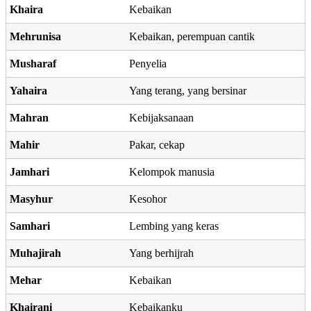
Khaira
Kebaikan
Mehrunisa
Kebaikan, perempuan cantik
Musharaf
Penyelia
Yahaira
Yang terang, yang bersinar
Mahran
Kebijaksanaan
Mahir
Pakar, cekap
Jamhari
Kelompok manusia
Masyhur
Kesohor
Samhari
Lembing yang keras
Muhajirah
Yang berhijrah
Mehar
Kebaikan
Khairani
Kebaikanku