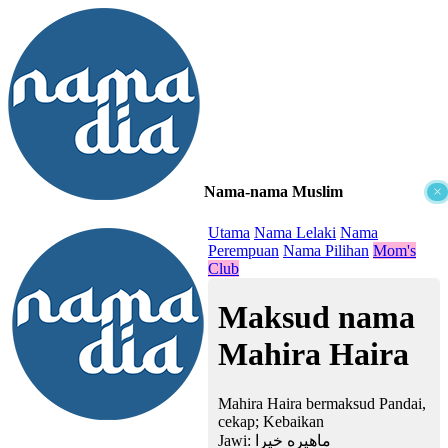
Nama-nama Muslim
×
≡
Utama
Nama Lelaki
Nama
Perempuan
Nama Pilihan
Mom's
Club
Maksud nama
Mahira Haira
Mahira Haira bermaksud Pandai,
cekap; Kebaikan
Jawi:
ماهيره خيرا