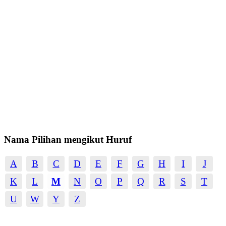
Nama Pilihan mengikut Huruf
A
B
C
D
E
F
G
H
I
J
K
L
M
N
O
P
Q
R
S
T
U
W
Y
Z