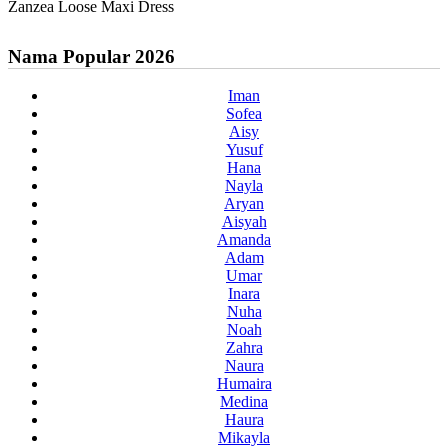
Zanzea Loose Maxi Dress
Nama Popular 2026
Iman
Sofea
Aisy
Yusuf
Hana
Nayla
Aryan
Aisyah
Amanda
Adam
Umar
Inara
Nuha
Noah
Zahra
Naura
Humaira
Medina
Haura
Mikayla