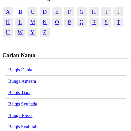
A
B
C
D
E
F
G
H
I
J
K
L
M
N
O
P
Q
R
S
T
U
W
Y
Z
Carian Nama
Balqis Dania
Bunga Ameera
Balqis Tiara
Balqis Syuhada
Bunga Elissa
Balqis Syahirah