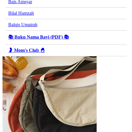
Bais Amsyar
Bilal Hamzah
Balqis Umairah
📚 Buku Nama Bayi (PDF) 📚
🤰 Mom's Club 🐣