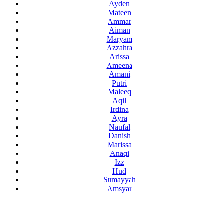
Ayden
Mateen
Ammar
Aiman
Maryam
Azzahra
Arissa
Ameena
Amani
Putri
Maleeq
Aqil
Irdina
Ayra
Naufal
Danish
Marissa
Anaqi
Izz
Hud
Sumayyah
Amsyar