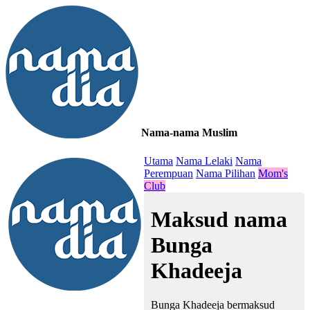
Nama-nama Muslim
≡
Utama
Nama Lelaki
Nama
Perempuan
Nama Pilihan
Mom's
Club
Maksud nama
Bunga
Khadeeja
Bunga Khadeeja bermaksud