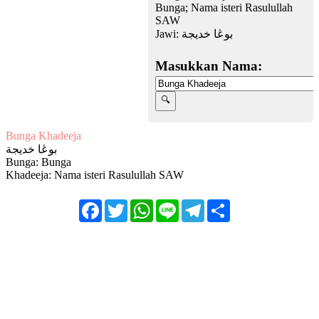
Bunga; Nama isteri Rasulullah
SAW
Jawi:
بوڠا خديجة
Masukkan Nama:
Bunga Khadeeja
بوڠا خديجة
Bunga: Bunga
Khadeeja: Nama isteri Rasulullah SAW
Facebook
Twitter
WhatsApp
Line
Telegram
Share