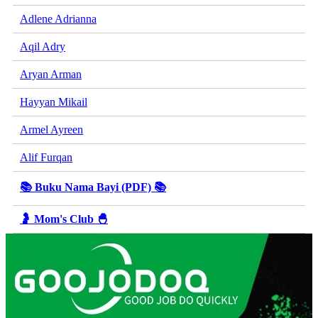
Adlene Adrianna
Aqil Adry
Aryan Arman
Hayyan Mikail
Armel Ayreen
Alif Furqan
📚 Buku Nama Bayi (PDF) 📚
🤰 Mom's Club 🐣