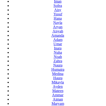
Iman
Sofea
Aisy
Yusuf
Hana
Nayla
Aryan
Aisyah
Amanda
Adam
Umar
Inara
Nuha
Noah
Zahra
Naura
Humaira
Medina
Haura
Mikayla
Ayden
Mateen
Ammar
Aiman
Maryam