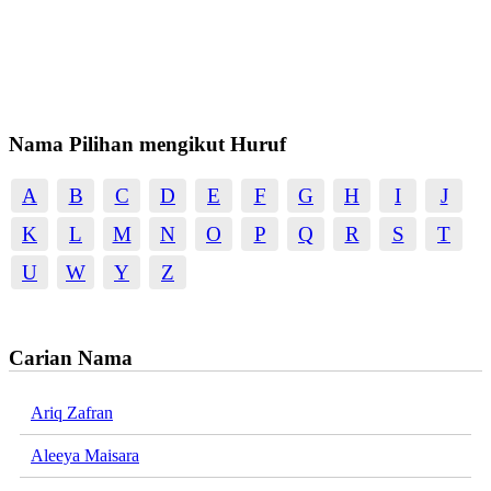
Nama Pilihan mengikut Huruf
A
B
C
D
E
F
G
H
I
J
K
L
M
N
O
P
Q
R
S
T
U
W
Y
Z
Carian Nama
Ariq Zafran
Aleeya Maisara