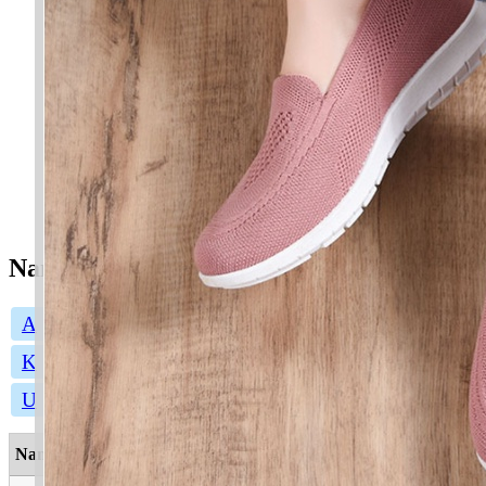
Nama Lelaki
A
B
C
D
E
F
G
H
I
J
K
L
M
N
O
P
Q
R
S
T
U
W
Y
Z
Nama
Maksud