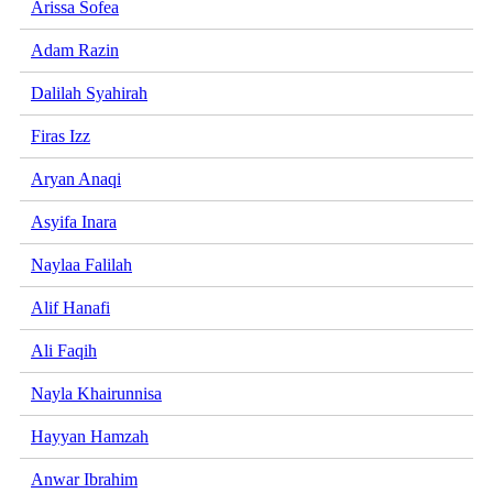
Arissa Sofea
Adam Razin
Dalilah Syahirah
Firas Izz
Aryan Anaqi
Asyifa Inara
Naylaa Falilah
Alif Hanafi
Ali Faqih
Nayla Khairunnisa
Hayyan Hamzah
Anwar Ibrahim