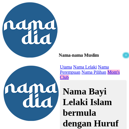
Nama-nama Muslim
×
≡
Utama
Nama Lelaki
Nama
Perempuan
Nama Pilihan
Mom's
Club
Nama Bayi
Lelaki Islam
bermula
dengan Huruf