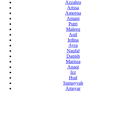
Azzahra
Arissa
Ameena
Amani
Putri
Maleeq
Aqil
Irdina
Ayra
Naufal
Danish
Marissa
Anaqi
Izz
Hud
Sumayyah
Amsyar