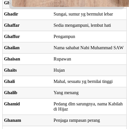
Ghadi
Singa, keberuntunganku
Ghadir
Sungai, sumur yg bermulut lebar
Ghaffar
Sedia mengampuni, lembut hati
Ghaffur
Pengampun
Ghailan
Nama sahabat Nabi Muhammad SAW
Ghaisan
Rupawan
Ghaits
Hujan
Ghali
Mahal, sesuatu yg bernilai tinggi
Ghalib
Yang menang
Ghamid
Pedang dlm sarungnya, nama Kabilah
di Hijaz
Ghanam
Penjaga rampasan perang