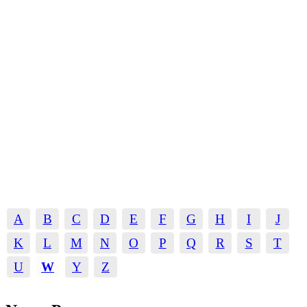
A
B
C
D
E
F
G
H
I
J
K
L
M
N
O
P
Q
R
S
T
U
W
Y
Z