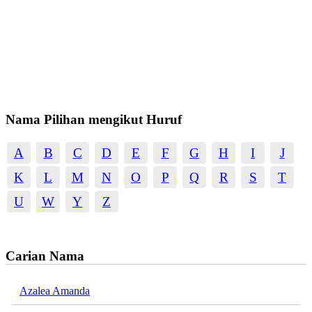
Nama Pilihan mengikut Huruf
A
B
C
D
E
F
G
H
I
J
K
L
M
N
O
P
Q
R
S
T
U
W
Y
Z
Carian Nama
Azalea Amanda