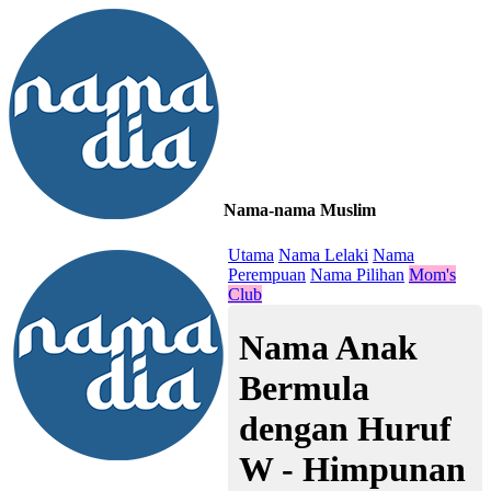
Nama-nama Muslim
≡
Utama
Nama Lelaki
Nama
Perempuan
Nama Pilihan
Mom's
Club
Nama Anak
Bermula
dengan Huruf
W - Himpunan