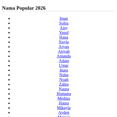
Nama Popular 2026
Iman
Sofea
Aisy
Yusuf
Hana
Nayla
Aryan
Aisyah
Amanda
Adam
Umar
Inara
Nuha
Noah
Zahra
Naura
Humaira
Medina
Haura
Mikayla
Ayden