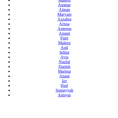
Mateen
Ammar
Aiman
Maryam
Azzahra
Arissa
Ameena
Amani
Putri
Maleeq
Aqil
Irdina
Ayra
Naufal
Danish
Marissa
Anaqi
Izz
Hud
Sumayyah
Amsyar