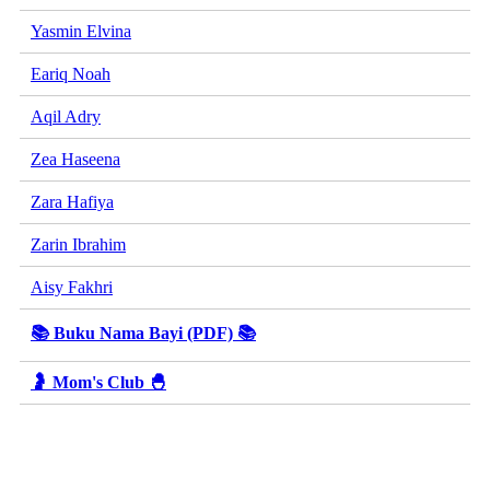
Yasmin Elvina
Eariq Noah
Aqil Adry
Zea Haseena
Zara Hafiya
Zarin Ibrahim
Aisy Fakhri
📚 Buku Nama Bayi (PDF) 📚
🤰 Mom's Club 🐣