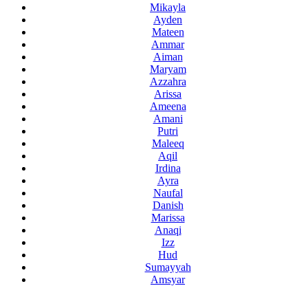
Mikayla
Ayden
Mateen
Ammar
Aiman
Maryam
Azzahra
Arissa
Ameena
Amani
Putri
Maleeq
Aqil
Irdina
Ayra
Naufal
Danish
Marissa
Anaqi
Izz
Hud
Sumayyah
Amsyar