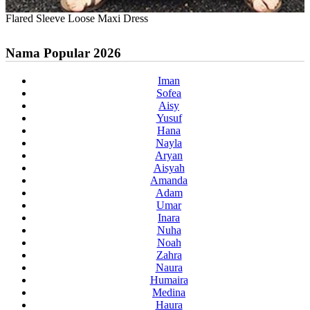
Flared Sleeve Loose Maxi Dress
Nama Popular 2026
Iman
Sofea
Aisy
Yusuf
Hana
Nayla
Aryan
Aisyah
Amanda
Adam
Umar
Inara
Nuha
Noah
Zahra
Naura
Humaira
Medina
Haura