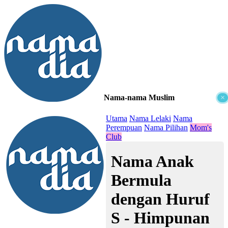
Nama-nama Muslim
×
≡
Utama
Nama Lelaki
Nama
Perempuan
Nama Pilihan
Mom's
Club
Nama Anak
Bermula
dengan Huruf
S - Himpunan