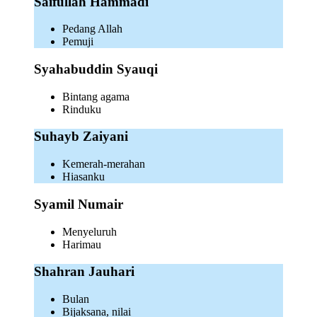
Saifullah Hammadi
Pedang Allah
Pemuji
Syahabuddin Syauqi
Bintang agama
Rinduku
Suhayb Zaiyani
Kemerah-merahan
Hiasanku
Syamil Numair
Menyeluruh
Harimau
Shahran Jauhari
Bulan
Bijaksana, nilai