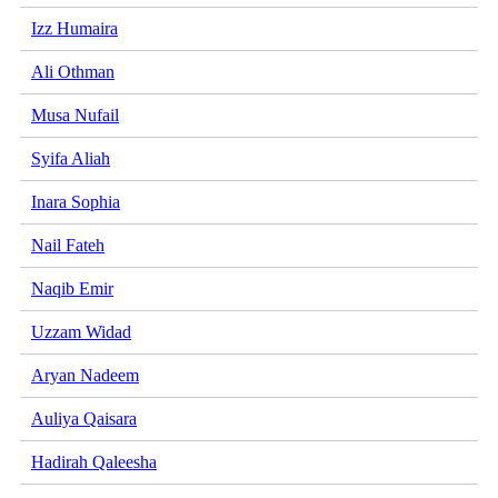
Izz Humaira
Ali Othman
Musa Nufail
Syifa Aliah
Inara Sophia
Nail Fateh
Naqib Emir
Uzzam Widad
Aryan Nadeem
Auliya Qaisara
Hadirah Qaleesha