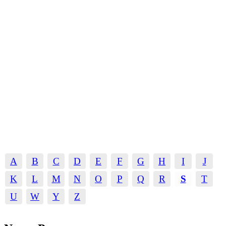
A
B
C
D
E
F
G
H
I
J
K
L
M
N
O
P
Q
R
S
T
U
W
Y
Z