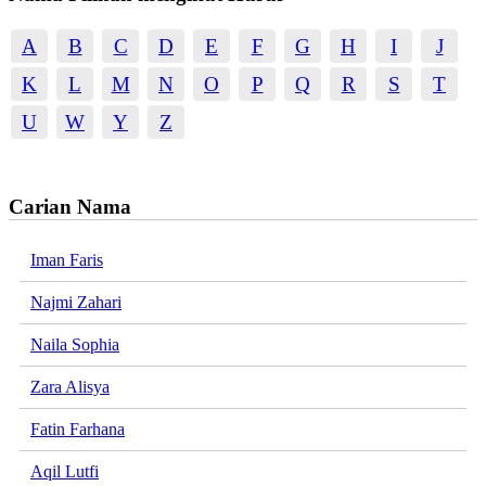
A
B
C
D
E
F
G
H
I
J
K
L
M
N
O
P
Q
R
S
T
U
W
Y
Z
Carian Nama
Iman Faris
Najmi Zahari
Naila Sophia
Zara Alisya
Fatin Farhana
Aqil Lutfi