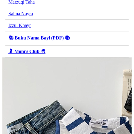
Marzuqi Taha
Salma Nayra
Izzul Khayr
📚 Buku Nama Bayi (PDF) 📚
🤰 Mom's Club 🐣