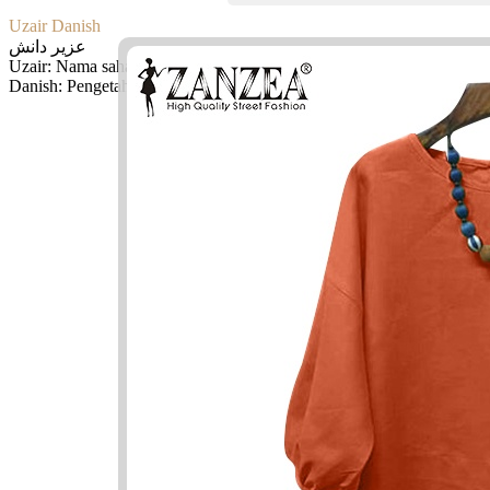
Uzair Danish
عزير دانش
Uzair: Nama sahabat nabi Muhammad SAW
Danish: Pengetahuan, bijak