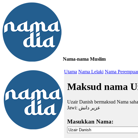
Nama-nama Muslim
≡
Utama
Nama Lelaki
Nama Perempua
Maksud nama Uz
Uzair Danish bermaksud Nama sah
Jawi:
عزير دانش
Masukkan Nama: