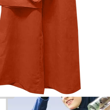
Maksud
Tawa
Pengetahuan, bijak