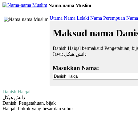
Nama-nama Muslim
≡
Utama
Nama Lelaki
Nama Perempuan
Nama 
Maksud nama Danis
Danish Haiqal bermaksud Pengetahuan, bij
Jawi:
دانش هيكل
Masukkan Nama:
Danish Haiqal
دانش هيكل
Danish: Pengetahuan, bijak
Haiqal: Pokok yang besar dan subur