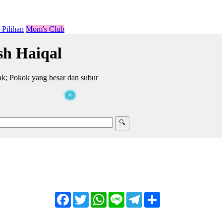
Pilihan
Mom's Club
h Haiqal
ak; Pokok yang besar dan subur
×
Facebook
Twitter
WhatsApp
Line
Telegram
Share