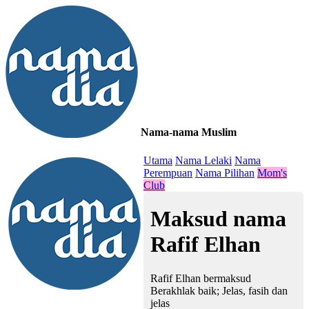
Nama-nama Muslim
≡
Utama
Nama Lelaki
Nama
Perempuan
Nama Pilihan
Mom's
Club
Maksud nama
Rafif Elhan
Rafif Elhan bermaksud
Berakhlak baik; Jelas, fasih dan
jelas