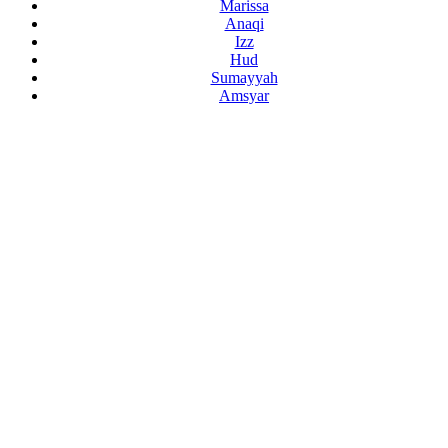
Marissa
Anaqi
Izz
Hud
Sumayyah
Amsyar