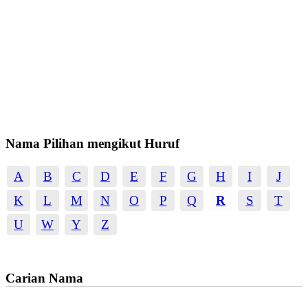
Nama Pilihan mengikut Huruf
A
B
C
D
E
F
G
H
I
J
K
L
M
N
O
P
Q
R
S
T
U
W
Y
Z
Carian Nama