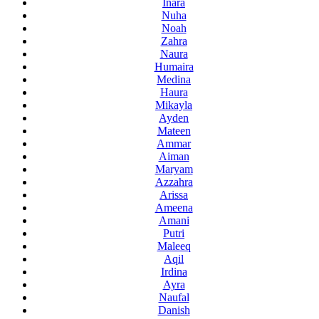
Inara
Nuha
Noah
Zahra
Naura
Humaira
Medina
Haura
Mikayla
Ayden
Mateen
Ammar
Aiman
Maryam
Azzahra
Arissa
Ameena
Amani
Putri
Maleeq
Aqil
Irdina
Ayra
Naufal
Danish