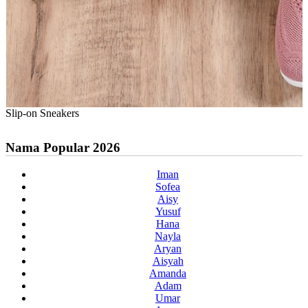
Slip-on Sneakers
Nama Popular 2026
Iman
Sofea
Aisy
Yusuf
Hana
Nayla
Aryan
Aisyah
Amanda
Adam
Umar