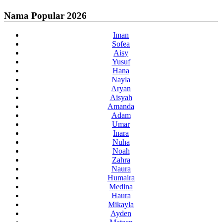
Nama Popular 2026
Iman
Sofea
Aisy
Yusuf
Hana
Nayla
Aryan
Aisyah
Amanda
Adam
Umar
Inara
Nuha
Noah
Zahra
Naura
Humaira
Medina
Haura
Mikayla
Ayden