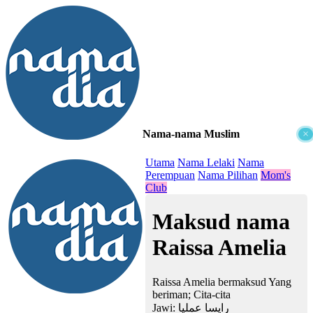
Nama-nama Muslim
×
≡
Utama
Nama Lelaki
Nama
Perempuan
Nama Pilihan
Mom's
Club
Maksud nama
Raissa Amelia
Raissa Amelia bermaksud Yang
beriman; Cita-cita
Jawi:
رايسا عملیا