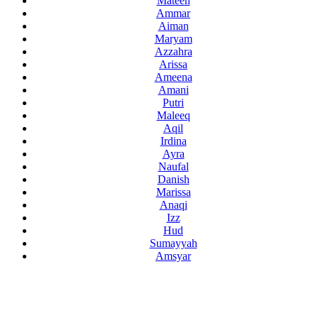
Mateen
Ammar
Aiman
Maryam
Azzahra
Arissa
Ameena
Amani
Putri
Maleeq
Aqil
Irdina
Ayra
Naufal
Danish
Marissa
Anaqi
Izz
Hud
Sumayyah
Amsyar