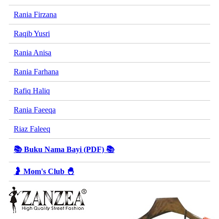
Rania Firzana
Raqib Yusri
Rania Anisa
Rania Farhana
Rafiq Haliq
Rania Faeeqa
Riaz Faleeq
📚 Buku Nama Bayi (PDF) 📚
🤰 Mom's Club 🐣