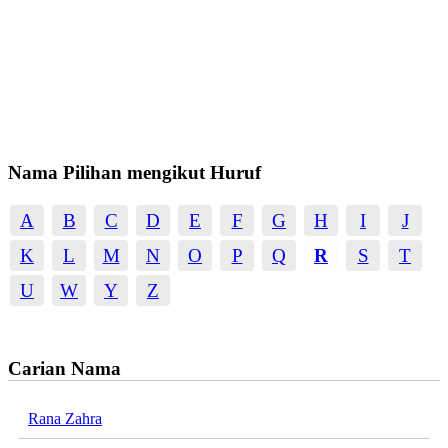
Nama Pilihan mengikut Huruf
A
B
C
D
E
F
G
H
I
J
K
L
M
N
O
P
Q
R
S
T
U
W
Y
Z
Carian Nama
Rana Zahra