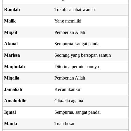
Ramlah
Tokoh sahabat wanita
Malik
Yang memiliki
Miqail
Pemberian Allah
Akmal
Sempurna, sangat pandai
Marissa
Seorang yang bersopan santun
Maqbulah
Diterima permintaannya
Miqaila
Pemberian Allah
Jamaliah
Kecantikanku
Amaluddin
Cita-cita agama
Iqmal
Sempurna, sangat pandai
Maula
Tuan besar