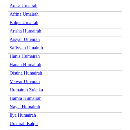
Anisa Umairah
Afrina Umairah
Balqis Umairah
Arisha Humairah
Aisyah Umairah
Safiyyah Umairah
Hanis Humairah
Hanan Humairah
Qistina Humairah
Mawar Umairah
Humairah Zulaika
Hamra Humairah
Nayla Humairah
Ilya Humairah
Umairah Balqis