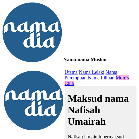
Nama-nama Muslim
≡
Utama
Nama Lelaki
Nama
Perempuan
Nama Pilihan
Mom's
Club
Maksud nama
Nafisah
Umairah
Nafisah Umairah bermaksud