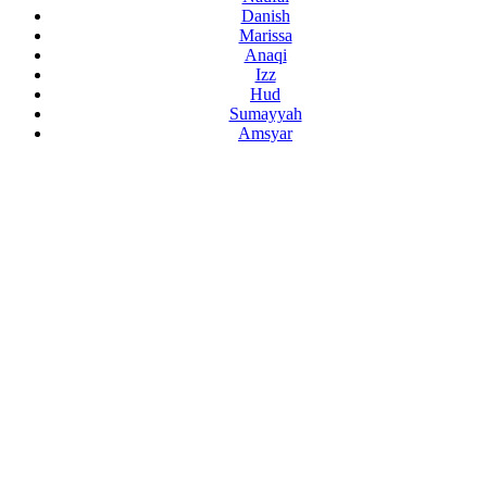
Danish
Marissa
Anaqi
Izz
Hud
Sumayyah
Amsyar