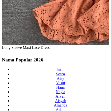
Long Sleeve Maxi Lace Dress
Nama Popular 2026
Iman
Sofea
Aisy
Yusuf
Hana
Nayla
Aryan
Aisyah
Amanda
Adam