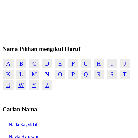
Nama Pilihan mengikut Huruf
A
B
C
D
E
F
G
H
I
J
K
L
M
N
O
P
Q
R
S
T
U
W
Y
Z
Carian Nama
Naila Sayyidah
Nayla Syazwani