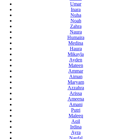
Umar
Inara
Nuha
Noah
Zahra
Naura
Humaira
Medina
Haura
Mikayla
Ayden
Mateen
Ammar
Aiman
Maryam
Azzahra
Arissa
Ameena
Amani
Putri
Maleeq
Aqil
Irdina
Ayra
Naufal