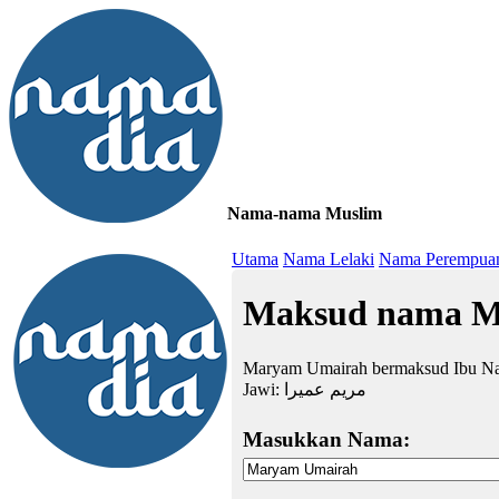
Nama-nama Muslim
≡
Utama
Nama Lelaki
Nama Perempua
Maksud nama M
Maryam Umairah bermaksud Ibu Nab
Jawi:
مريم عميرا
Masukkan Nama: