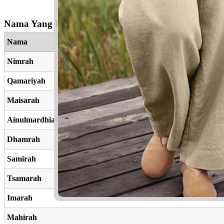
Nama Yang Berkaitan
Nama
Nimrah
Qamariyah
Maisarah
Ainulmardhiah
Dhamrah
Samirah
Tsamarah
Imarah
Mahirah