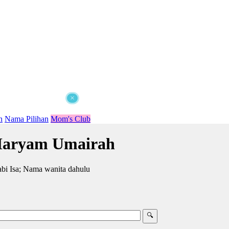
×
n
Nama Pilihan
Mom's Club
aryam Umairah
i Isa; Nama wanita dahulu