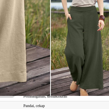
Maksud
Suci, asli
Bulan
Ketenangan, nyaman, kemakmuran, kekayaan, kelapan
Nama bidadari yg tercantik disyurga untuk para syuhad
Nama sahabat nabi Muhammad SAW
Penghibur, teman berbicara
Buah, buah hati, keturunan
Pembangunan, kemakmuran
Pandai, cekap