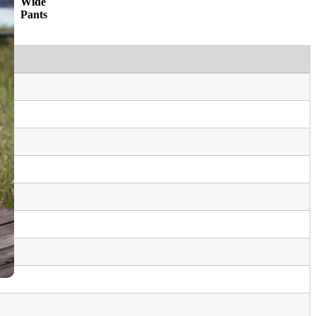
Wide
Pants
gan
a