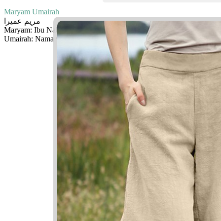
Maryam Umairah
مريم عميرا
Maryam: Ibu Nabi Isa
Umairah: Nama wanita dahulu