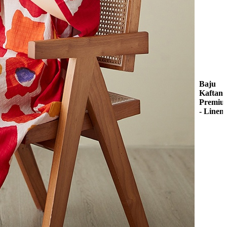
Baju
Kaftan
Premiu
- Linen