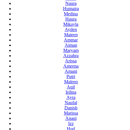
Naura
Humaira
Medina
Haura
Mikayla
Ayden
Mateen
Ammar
Aiman
Maryam
Azzahra
Arissa
Ameena
Amani
Putri
Maleeq
Aqil
Irdina
Ayra
Naufal
Danish
Marissa
Anaqi
Izz
Hud