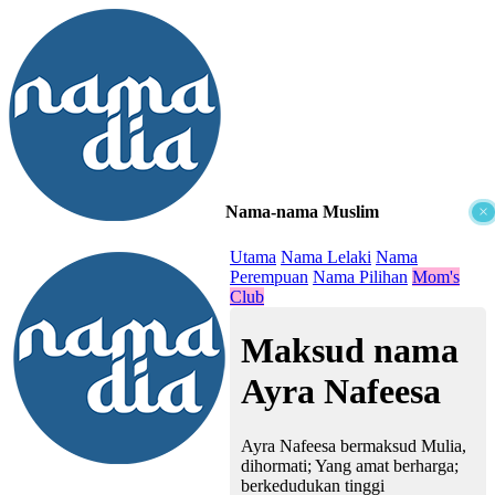
Nama-nama Muslim
×
≡
Utama
Nama Lelaki
Nama
Perempuan
Nama Pilihan
Mom's
Club
Maksud nama
Ayra Nafeesa
Ayra Nafeesa bermaksud Mulia,
dihormati; Yang amat berharga;
berkedudukan tinggi