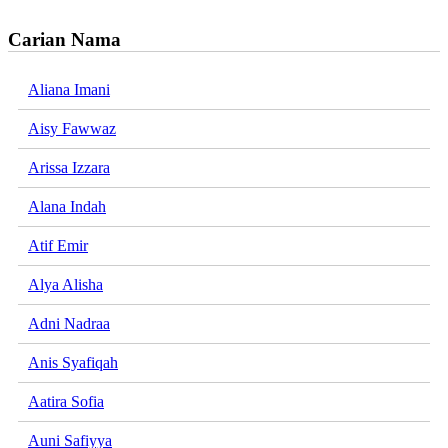
Carian Nama
Aliana Imani
Aisy Fawwaz
Arissa Izzara
Alana Indah
Atif Emir
Alya Alisha
Adni Nadraa
Anis Syafiqah
Aatira Sofia
Auni Safiyya