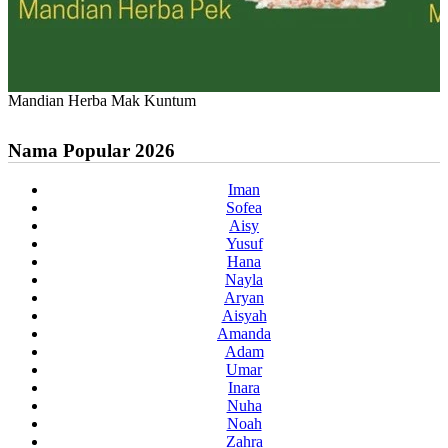
Mandian Herba Mak Kuntum
Nama Popular 2026
Iman
Sofea
Aisy
Yusuf
Hana
Nayla
Aryan
Aisyah
Amanda
Adam
Umar
Inara
Nuha
Noah
Zahra