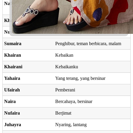
Nafisah
Yang amat berharga; berkedudukan
tinggi
Khaira
Kebaikan
Nuwaira
Secerah cahaya
Sumaira
Penghibur, teman berbicara, malam
Khairan
Kebaikan
Khairani
Kebaikanku
Yahaira
Yang terang, yang bersinar
Ufairah
Pemberani
Naira
Bercahaya, bersinar
Nufaira
Berjimat
Juhayra
Nyaring, lantang