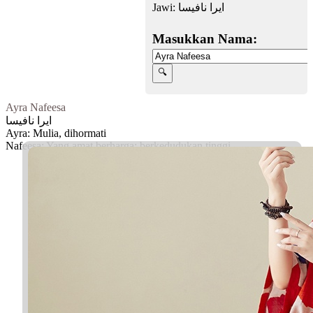
Jawi:
ایرا نافيسا
Masukkan Nama:
Ayra Nafeesa
ایرا نافيسا
Ayra: Mulia, dihormati
Nafeesa: Yang amat berharga; berkedudukan tinggi
Facebook
Twitter
WhatsApp
Line
Telegram
Share