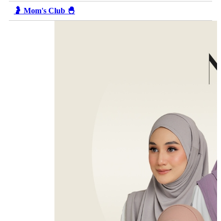
🤰 Mom's Club 🐣