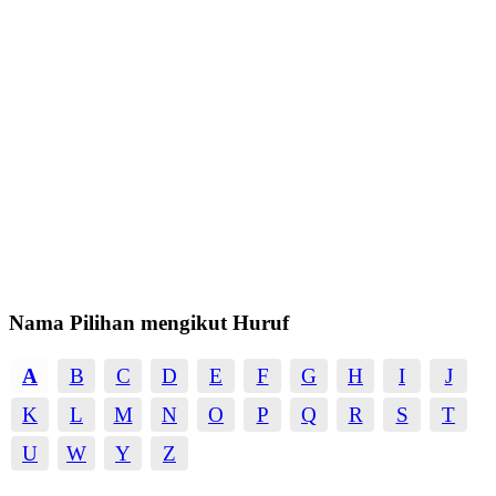
Nama Pilihan mengikut Huruf
A
B
C
D
E
F
G
H
I
J
K
L
M
N
O
P
Q
R
S
T
U
W
Y
Z