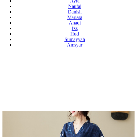
Ayra
Naufal
Danish
Marissa
Anaqi
Izz
Hud
Sumayyah
Amsyar