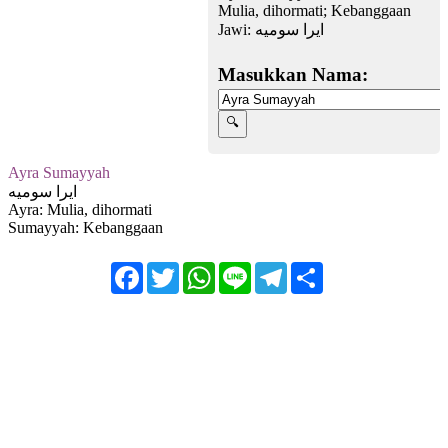
Mulia, dihormati; Kebanggaan
Jawi:
ایرا سوميه
Masukkan Nama:
Ayra Sumayyah
ایرا سوميه
Ayra: Mulia, dihormati
Sumayyah: Kebanggaan
Facebook
Twitter
WhatsApp
Line
Telegram
Share