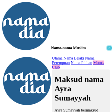
Nama-nama Muslim
×
≡
Utama
Nama Lelaki
Nama
Perempuan
Nama Pilihan
Mom's
Club
Maksud nama
Ayra
Sumayyah
Ayra Sumayyah bermaksud