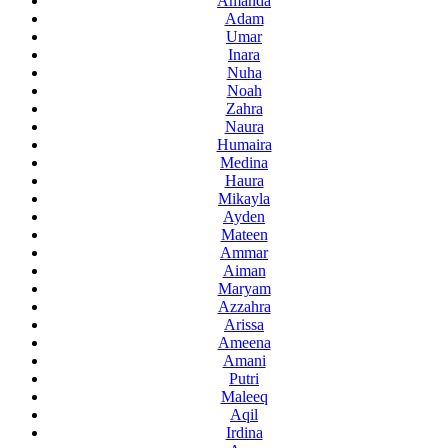
Amanda
Adam
Umar
Inara
Nuha
Noah
Zahra
Naura
Humaira
Medina
Haura
Mikayla
Ayden
Mateen
Ammar
Aiman
Maryam
Azzahra
Arissa
Ameena
Amani
Putri
Maleeq
Aqil
Irdina