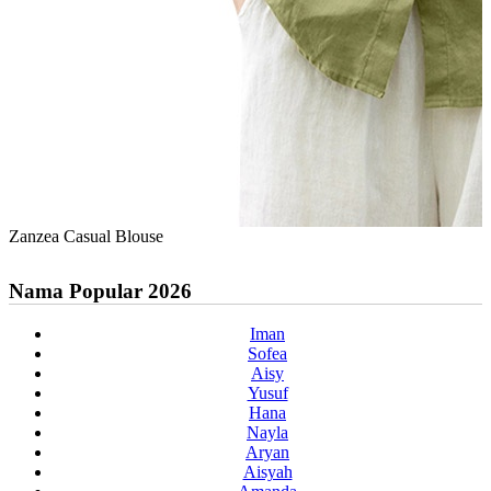
Zanzea Casual Blouse
Nama Popular 2026
Iman
Sofea
Aisy
Yusuf
Hana
Nayla
Aryan
Aisyah