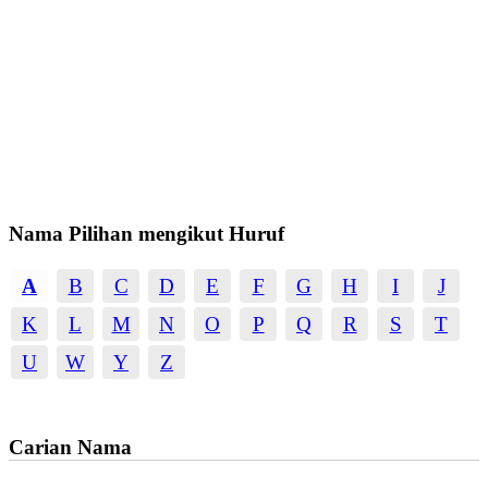
Nama Pilihan mengikut Huruf
A
B
C
D
E
F
G
H
I
J
K
L
M
N
O
P
Q
R
S
T
U
W
Y
Z
Carian Nama