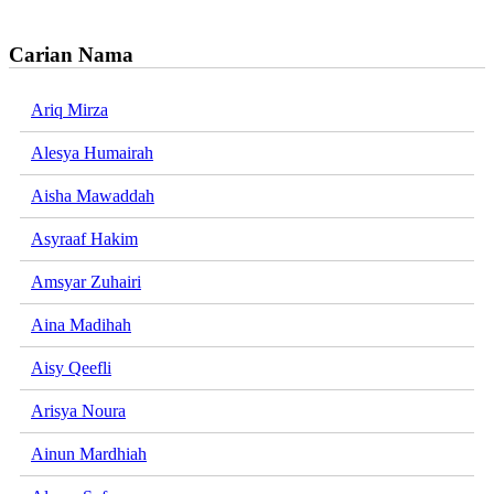
Carian Nama
Ariq Mirza
Alesya Humairah
Aisha Mawaddah
Asyraaf Hakim
Amsyar Zuhairi
Aina Madihah
Aisy Qeefli
Arisya Noura
Ainun Mardhiah