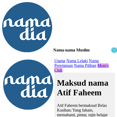
Nama-nama Muslim
×
≡
Utama
Nama Lelaki
Nama
Perempuan
Nama Pilihan
Mom's
Club
Maksud nama
Atif Faheem
Atif Faheem bermaksud Belas
Kasihan; Yang faham,
memahami, pintar, rajin belajar