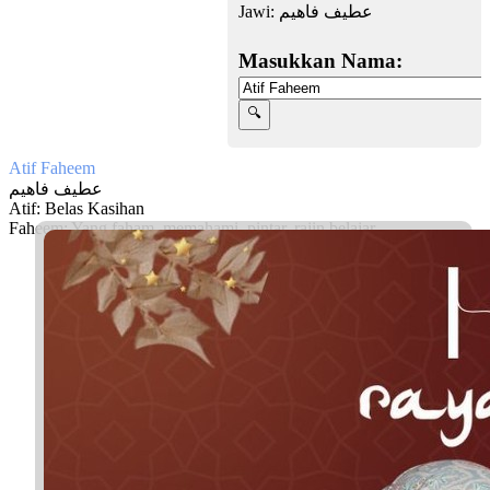
Jawi:
عطيف فاهيم
Masukkan Nama:
Atif Faheem
عطيف فاهيم
Atif: Belas Kasihan
Faheem: Yang faham, memahami, pintar, rajin belajar
Facebook
Twitter
WhatsApp
Line
Telegram
Share