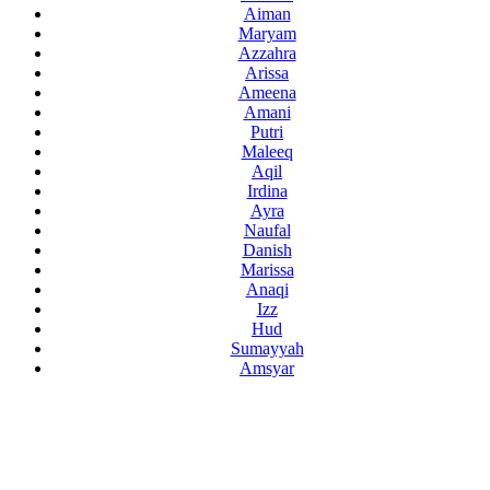
Aiman
Maryam
Azzahra
Arissa
Ameena
Amani
Putri
Maleeq
Aqil
Irdina
Ayra
Naufal
Danish
Marissa
Anaqi
Izz
Hud
Sumayyah
Amsyar