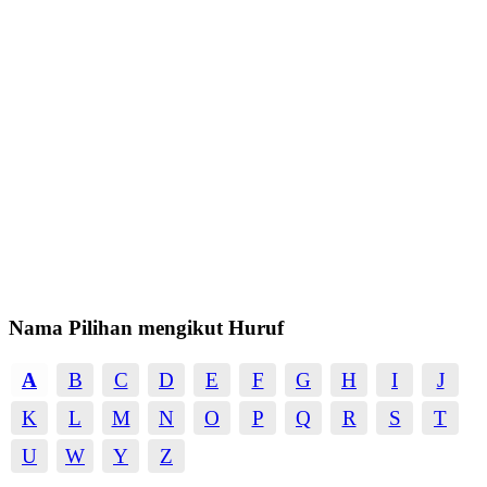
Nama Pilihan mengikut Huruf
A
B
C
D
E
F
G
H
I
J
K
L
M
N
O
P
Q
R
S
T
U
W
Y
Z