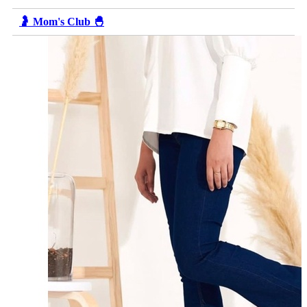
🤰 Mom's Club 🐣