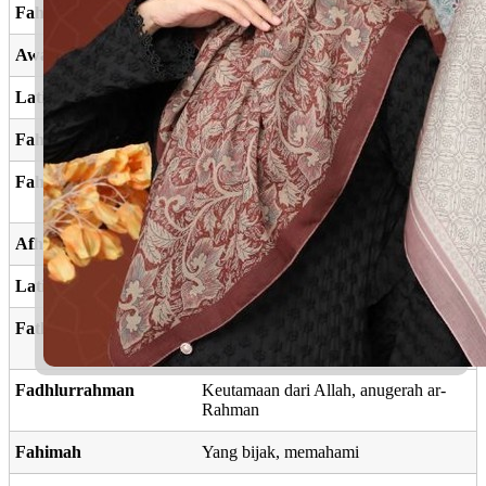
Fahman
Kefahaman
Awatif
Perasaan, kesayanganku
Latif
Lembut, bersopan
Fahmidah
Cerdik, bijak
Fahim
Yang faham, memahami, pintar, rajin
belajar
Afham
Yang pandai, faham
Latifah
Lembut, bersopan
Fathurrahman
Pembukaan, kejayaan Allah yang
pengasih
Fadhlurrahman
Keutamaan dari Allah, anugerah ar-
Rahman
Fahimah
Yang bijak, memahami