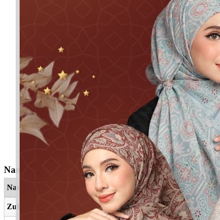
Nama Yang Berkaitan
Nama
Maksud
Zulfahmi
Punya kefahaman