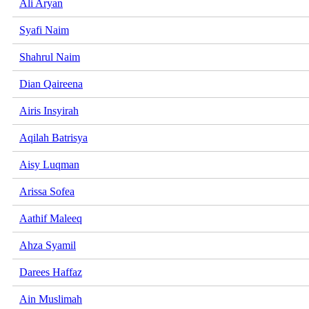
Ali Aryan
Syafi Naim
Shahrul Naim
Dian Qaireena
Airis Insyirah
Aqilah Batrisya
Aisy Luqman
Arissa Sofea
Aathif Maleeq
Ahza Syamil
Darees Haffaz
Ain Muslimah