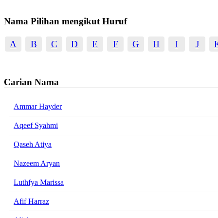
Nama Pilihan mengikut Huruf
A
B
C
D
E
F
G
H
I
J
Carian Nama
Ammar Hayder
Aqeef Syahmi
Qaseh Atiya
Nazeem Aryan
Luthfya Marissa
Afif Harraz