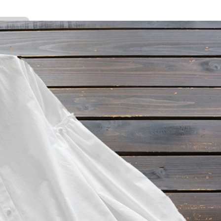
K
L
M
N
O
P
Q
R
S
T
U
Maksud
Kebahagiaan