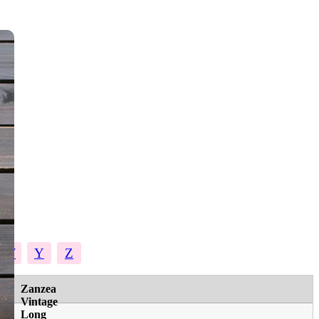
W
Y
Z
Zanzea
Vintage
Long