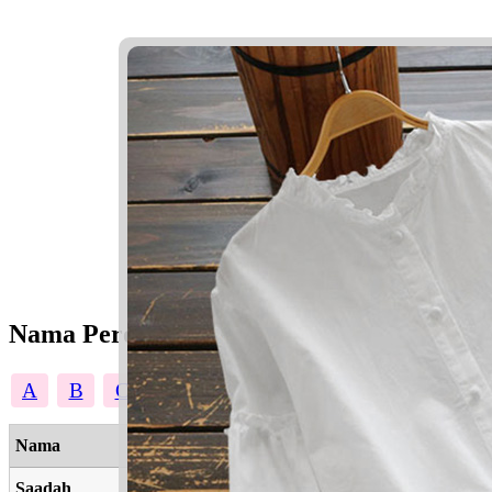
Nama Perempuan
A
B
C
D
E
F
G
H
I
J
Nama
Saadah