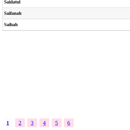
Saidatul
Saifanah
Saihah
1
2
3
4
5
6