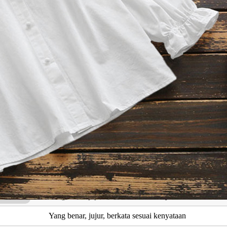
Burung merpati, kebahagiaan
Berbahagia
Nama isteri Nabi Ibrahim As
Kesabaran
Jalan kita
Kesabaran
Kesabaran
Kesabaran
Jitu, tepat sasaran, benar
Yang benar, jujur, berkata sesuai kenyataan
Yang benar, jujur, berkata sesuai kenyataan