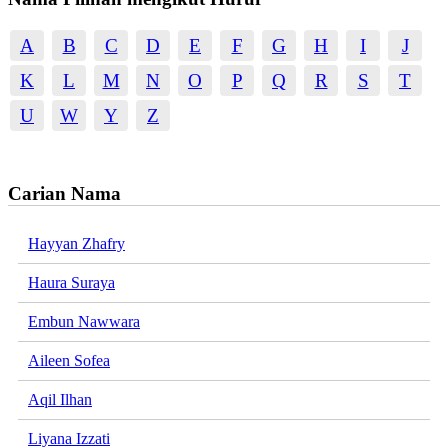
A
B
C
D
E
F
G
H
I
J
K
L
M
N
O
P
Q
R
S
T
U
W
Y
Z
Carian Nama
Hayyan Zhafry
Haura Suraya
Embun Nawwara
Aileen Sofea
Aqil Ilhan
Liyana Izzati