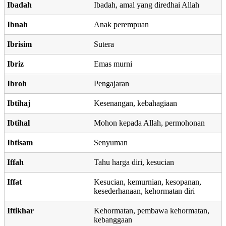
Ibadah
Ibadah, amal yang diredhai Allah
Ibnah
Anak perempuan
Ibrisim
Sutera
Ibriz
Emas murni
Ibroh
Pengajaran
Ibtihaj
Kesenangan, kebahagiaan
Ibtihal
Mohon kepada Allah, permohonan
Ibtisam
Senyuman
Iffah
Tahu harga diri, kesucian
Iffat
Kesucian, kemurnian, kesopanan,
kesederhanaan, kehormatan diri
Iftikhar
Kehormatan, pembawa kehormatan,
kebanggaan