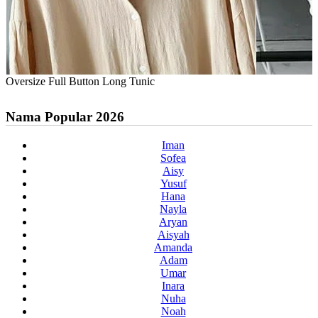
Oversize Full Button Long Tunic
Nama Popular 2026
Iman
Sofea
Aisy
Yusuf
Hana
Nayla
Aryan
Aisyah
Amanda
Adam
Umar
Inara
Nuha
Noah