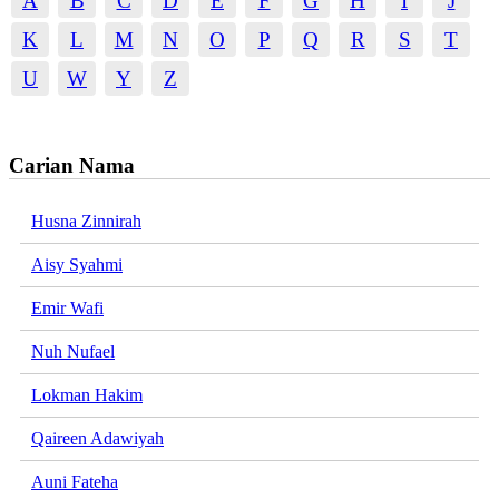
A
B
C
D
E
F
G
H
I
J
K
L
M
N
O
P
Q
R
S
T
U
W
Y
Z
Carian Nama
Husna Zinnirah
Aisy Syahmi
Emir Wafi
Nuh Nufael
Lokman Hakim
Qaireen Adawiyah
Auni Fateha