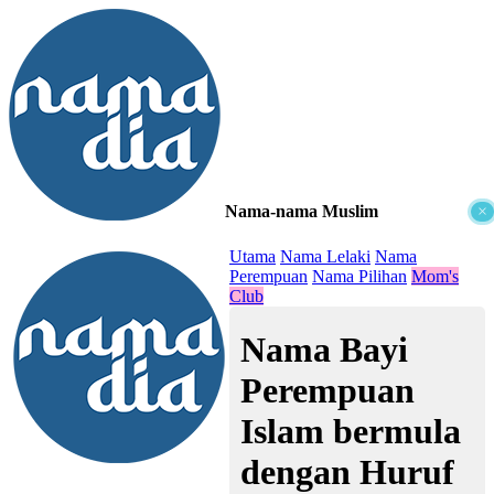
Nama-nama Muslim
×
≡
Utama
Nama Lelaki
Nama
Perempuan
Nama Pilihan
Mom's
Club
Nama Bayi
Perempuan
Islam bermula
dengan Huruf