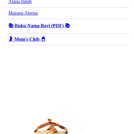
Alana Indah
Maisara Aleena
📚 Buku Nama Bayi (PDF) 📚
🤰 Mom's Club 🐣