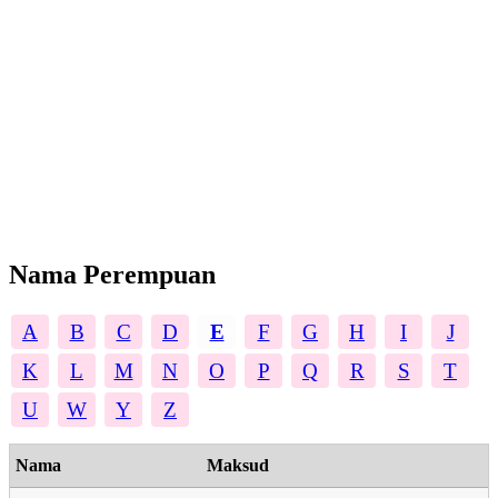
Nama Perempuan
A
B
C
D
E
F
G
H
I
J
K
L
M
N
O
P
Q
R
S
T
U
W
Y
Z
Nama
Maksud