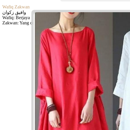
Wafiq Zakwan
وافيق زكوان
Wafiq: Berjaya
Zakwan: Yang cerdik, yang harum