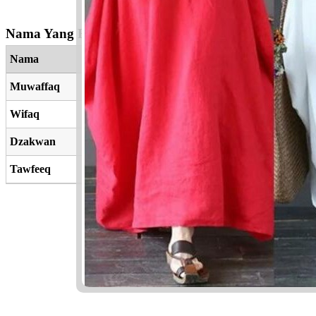
Nama Yang Berkaitan
Nama
Muwaffaq
Wifaq
Dzakwan
Tawfeeq