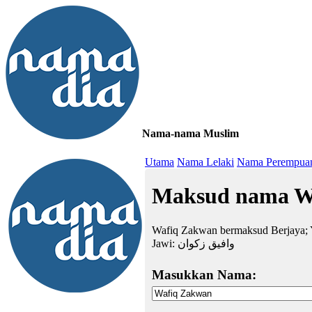
Nama-nama Muslim
≡
Utama
Nama Lelaki
Nama Perempua
Maksud nama W
Wafiq Zakwan bermaksud Berjaya; 
Jawi:
وافيق زكوان
Masukkan Nama: