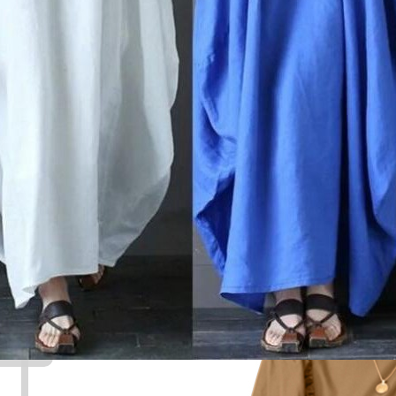
Maksud
Untung
Kerukunan
Harum semerbak, cerdas, jenius
Pertolongan, petunjuk, mendamaikan