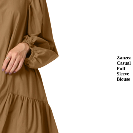
Zanzea
Casual
Puff
Sleeve
Blouse