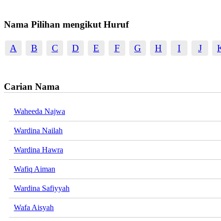
Nama Pilihan mengikut Huruf
A
B
C
D
E
F
G
H
I
J
Carian Nama
Waheeda Najwa
Wardina Nailah
Wardina Hawra
Wafiq Aiman
Wardina Safiyyah
Wafa Aisyah