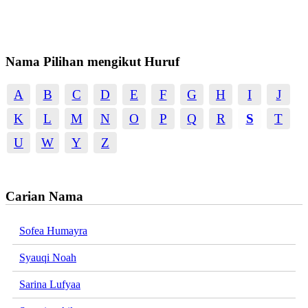
Nama Pilihan mengikut Huruf
A
B
C
D
E
F
G
H
I
J
K
L
M
N
O
P
Q
R
S
T
U
W
Y
Z
Carian Nama
Sofea Humayra
Syauqi Noah
Sarina Lufyaa