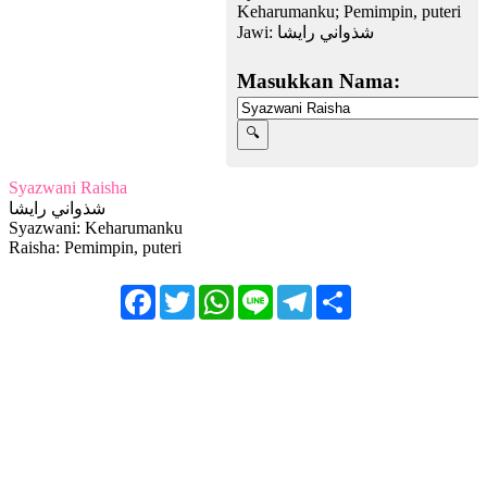
Keharumanku; Pemimpin, puteri
Jawi:
شذواني رايشا
Masukkan Nama:
Syazwani Raisha
شذواني رايشا
Syazwani: Keharumanku
Raisha: Pemimpin, puteri
Facebook
Twitter
WhatsApp
Line
Telegram
Share