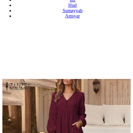
Hud
Sumayyah
Amsyar