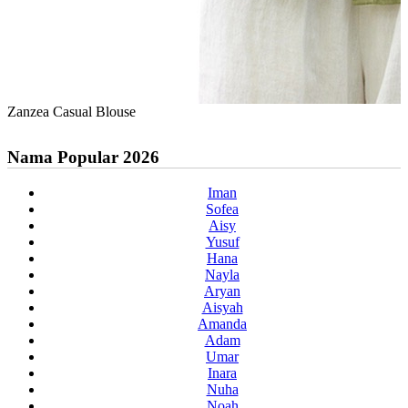
Zanzea Casual Blouse
Nama Popular 2026
Iman
Sofea
Aisy
Yusuf
Hana
Nayla
Aryan
Aisyah
Amanda
Adam
Umar
Inara
Nuha
Noah