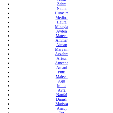
Zahra
Naura
Humaira
Medina
Haura
Mikayla
Ayden
Mateen
Ammar
Aiman
Maryam
Azzahra
Arissa
Ameena
Amani
Putri
Maleeq
Aqil
Irdina
Ayra
Naufal
Danish
Marissa
Anaqi
Izz