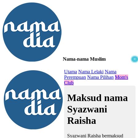
Nama-nama Muslim
×
≡
Utama
Nama Lelaki
Nama
Perempuan
Nama Pilihan
Mom's
Club
Maksud nama
Syazwani
Raisha
Syazwani Raisha bermaksud