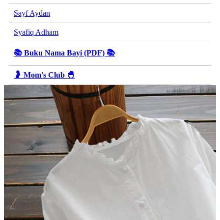
Sayf Aydan
Syafiq Adham
📚 Buku Nama Bayi (PDF) 📚
🤰 Mom's Club 🐣