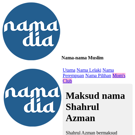
Nama-nama Muslim
≡
Utama
Nama Lelaki
Nama
Perempuan
Nama Pilihan
Mom's
Club
Maksud nama
Shahrul
Azman
Shahrul Azman bermaksud