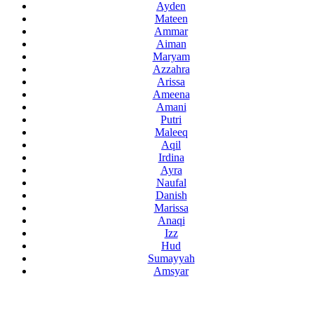
Ayden
Mateen
Ammar
Aiman
Maryam
Azzahra
Arissa
Ameena
Amani
Putri
Maleeq
Aqil
Irdina
Ayra
Naufal
Danish
Marissa
Anaqi
Izz
Hud
Sumayyah
Amsyar