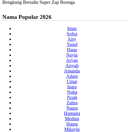
Bengkung Bersalin Super Zap Boonga
Nama Popular 2026
Iman
Sofea
Aisy
Yusuf
Hana
Nayla
Aryan
Aisyah
Amanda
Adam
Umar
Inara
Nuha
Noah
Zahra
Naura
Humaira
Medina
Haura
Mikayla