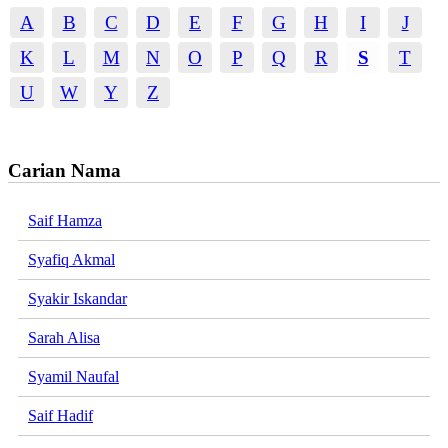
A
B
C
D
E
F
G
H
I
J
K
L
M
N
O
P
Q
R
S
T
U
W
Y
Z
Carian Nama
Saif Hamza
Syafiq Akmal
Syakir Iskandar
Sarah Alisa
Syamil Naufal
Saif Hadif