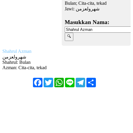
Bulan; Cita-cita, tekad
Jawi:
شهرولعزمن
Masukkan Nama:
Shahrul Azman
شهرولعزمن
Shahrul: Bulan
Azman: Cita-cita, tekad
Facebook
Twitter
WhatsApp
Line
Telegram
Share