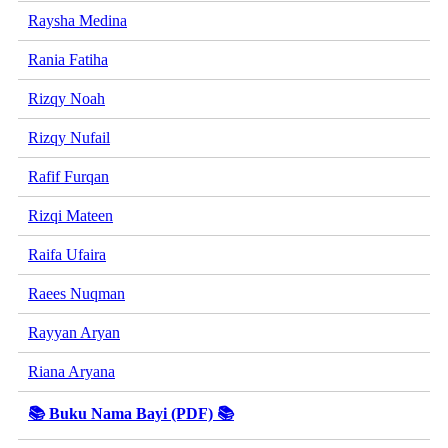
Raysha Medina
Rania Fatiha
Rizqy Noah
Rizqy Nufail
Rafif Furqan
Rizqi Mateen
Raifa Ufaira
Raees Nuqman
Rayyan Aryan
Riana Aryana
📚 Buku Nama Bayi (PDF) 📚