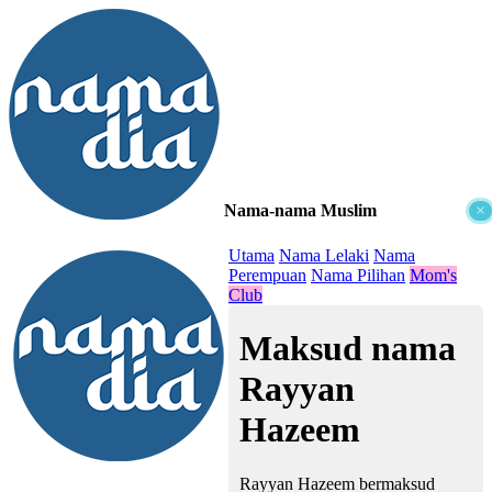
Nama-nama Muslim
×
≡
Utama
Nama Lelaki
Nama
Perempuan
Nama Pilihan
Mom's
Club
Maksud nama
Rayyan
Hazeem
Rayyan Hazeem bermaksud