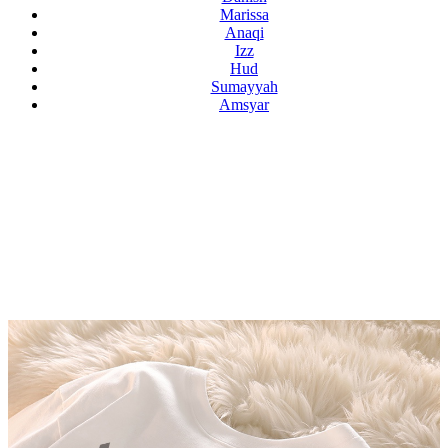
Marissa
Anaqi
Izz
Hud
Sumayyah
Amsyar