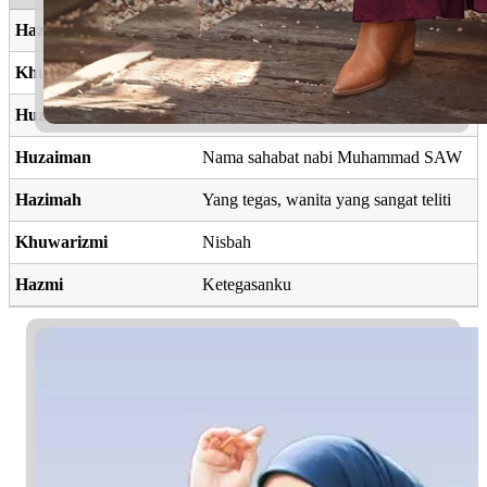
Hazim
Tegas, cermat, bijak, teliti
Khuzaimah
Tali kendali
Huzama
Bunga lavender
Huzaiman
Nama sahabat nabi Muhammad SAW
Hazimah
Yang tegas, wanita yang sangat teliti
Khuwarizmi
Nisbah
Hazmi
Ketegasanku