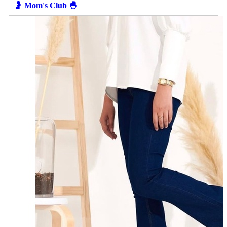
🤰 Mom's Club 🐣