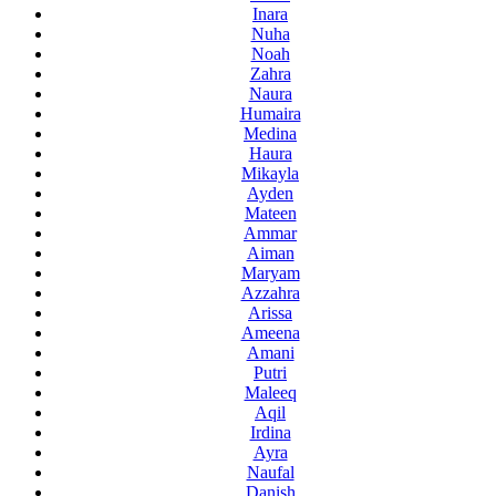
Inara
Nuha
Noah
Zahra
Naura
Humaira
Medina
Haura
Mikayla
Ayden
Mateen
Ammar
Aiman
Maryam
Azzahra
Arissa
Ameena
Amani
Putri
Maleeq
Aqil
Irdina
Ayra
Naufal
Danish