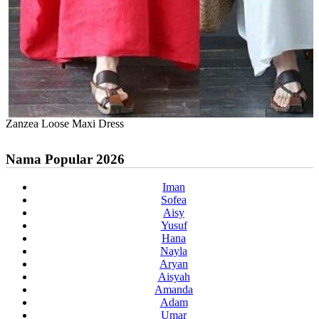
Zanzea Loose Maxi Dress
Nama Popular 2026
Iman
Sofea
Aisy
Yusuf
Hana
Nayla
Aryan
Aisyah
Amanda
Adam
Umar