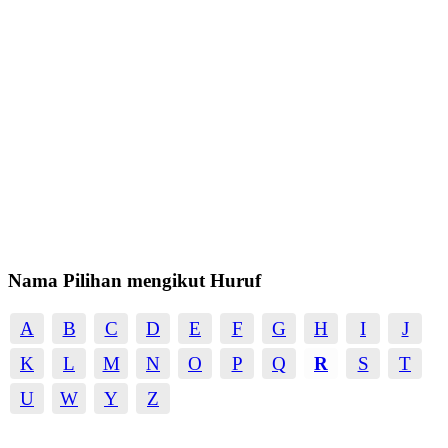
Nama Pilihan mengikut Huruf
A
B
C
D
E
F
G
H
I
J
K
L
M
N
O
P
Q
R
S
T
U
W
Y
Z