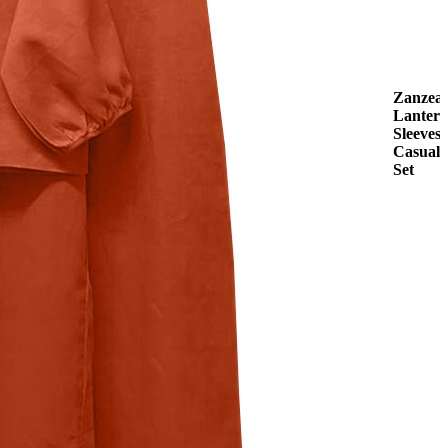
Zanzea
Lanter
Sleeves
Casual
Set