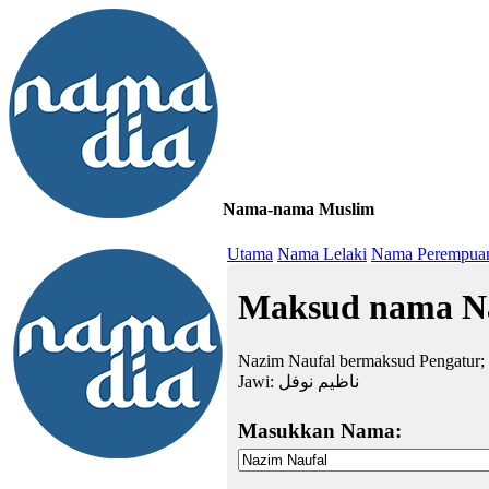
Nama-nama Muslim
≡
Utama
Nama Lelaki
Nama Perempua
Maksud nama N
Nazim Naufal bermaksud Pengatur
Jawi:
ناظيم نوفل
Masukkan Nama: