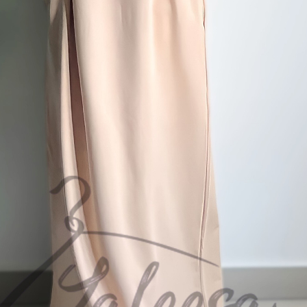
Maksud
Tambahan
Indah
Yang baik budi, bijaksana, dapat dipercaya, pintar
Yang selalu berbuat kebajikan
Pencerita
Perbuatan baik
Perbuatan baik
Pemurah
Ibadah tambahan