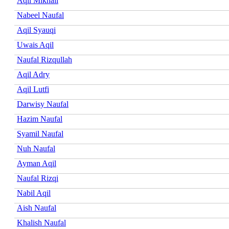
Aqil Mikhail
Nabeel Naufal
Aqil Syauqi
Uwais Aqil
Naufal Rizqullah
Aqil Adry
Aqil Lutfi
Darwisy Naufal
Hazim Naufal
Syamil Naufal
Nuh Naufal
Ayman Aqil
Naufal Rizqi
Nabil Aqil
Aish Naufal
Khalish Naufal