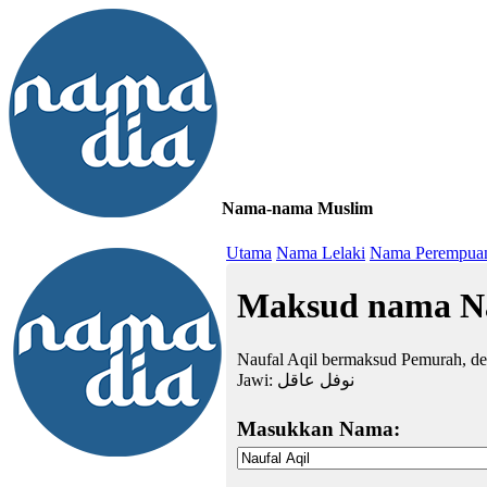
Nama-nama Muslim
≡
Utama
Nama Lelaki
Nama Perempua
Maksud nama Na
Naufal Aqil bermaksud Pemurah, der
Jawi:
نوفل عاقل
Masukkan Nama: