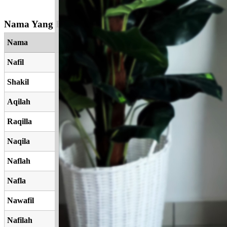
Nama Yang Berkaitan
Nama
Nafil
Shakil
Aqilah
Raqilla
Naqila
Naflah
Nafla
Nawafil
Nafilah