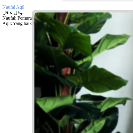
Naufal Aqil
نوفل عاقل
Naufal: Pemurah, dermawan
Aqil: Yang baik budi, bijaksana, dapat dipercaya, pintar