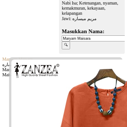
Nabi Isa; Ketenangan, nyaman,
kemakmuran, kekayaan,
kelapangan
Jawi:
مريم ميساره
Masukkan Nama:
Maryam Maisara
مريم ميساره
Maryam: Ibu Nabi Isa
Maisara: Ketenangan, nyaman, kemakmuran, kekayaan, kelapangan
Facebook
Twitter
WhatsApp
Line
Telegram
Share