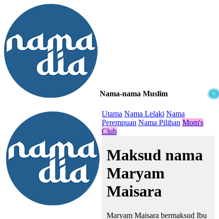
Nama-nama Muslim
×
≡
Utama
Nama Lelaki
Nama
Perempuan
Nama Pilihan
Mom's
Club
Maksud nama
Maryam
Maisara
Maryam Maisara bermaksud Ibu