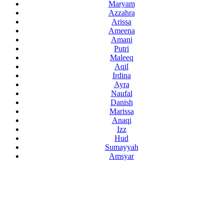
Maryam
Azzahra
Arissa
Ameena
Amani
Putri
Maleeq
Aqil
Irdina
Ayra
Naufal
Danish
Marissa
Anaqi
Izz
Hud
Sumayyah
Amsyar