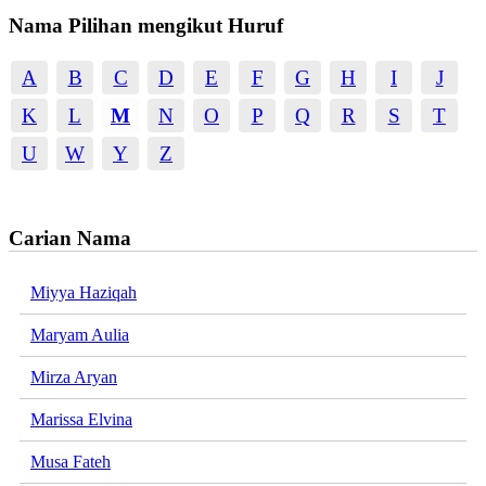
Nama Pilihan mengikut Huruf
A
B
C
D
E
F
G
H
I
J
K
L
M
N
O
P
Q
R
S
T
U
W
Y
Z
Carian Nama
Miyya Haziqah
Maryam Aulia
Mirza Aryan
Marissa Elvina
Musa Fateh