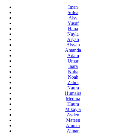
Iman
Sofea
Aisy
Yusuf
Hana
Nayla
Aryan
Aisyah
Amanda
Adam
Umar
Inara
Nuha
Noah
Zahra
Naura
Humaira
Medina
Haura
Mikayla
Ayden
Mateen
Ammar
Aiman