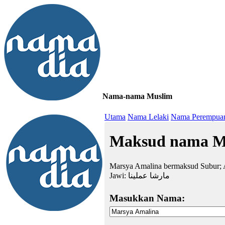
Nama-nama Muslim
≡
Utama
Nama Lelaki
Nama Perempua
Maksud nama M
Marsya Amalina bermaksud Subur; 
Jawi:
مارشا عملينا
Masukkan Nama: