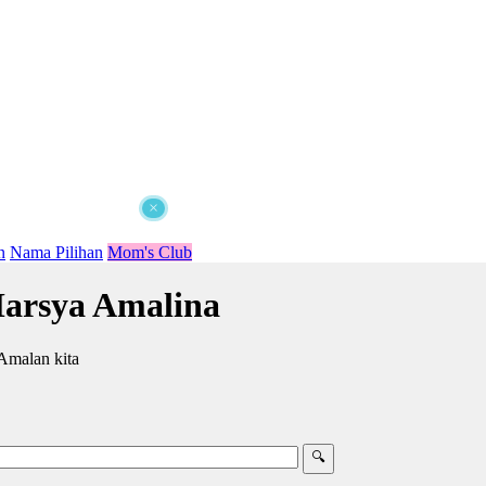
×
n
Nama Pilihan
Mom's Club
arsya Amalina
Amalan kita