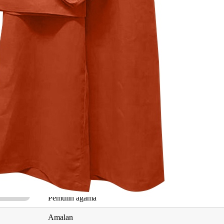
Maksud
Berdiri sendiri
Kesempurnaan agama
Yang memulihkan
Orang-orang yang beramal
Cita-cita agama
Pembimbing, guru, pemberi petunjuk
Yang ikhlas
Pemulih agama
Amalan