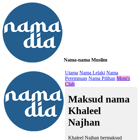
Nama-nama Muslim
≡
Utama
Nama Lelaki
Nama
Perempuan
Nama Pilihan
Mom's
Club
Maksud nama
Khaleel
Najhan
Khaleel Najhan bermaksud