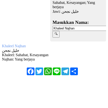
Sahabat, Kesayangan; Yang
berjaya
Jawi:
خليل نجحن
Masukkan Nama:
Khaleel Najhan
خليل نجحن
Khaleel: Sahabat, Kesayangan
Najhan: Yang berjaya
Facebook
Twitter
WhatsApp
Line
Telegram
Share