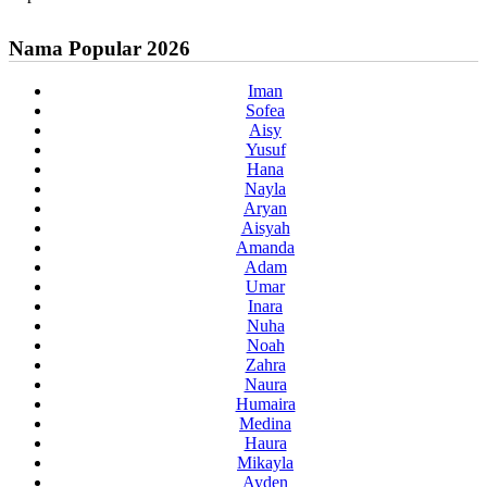
Nama Popular 2026
Iman
Sofea
Aisy
Yusuf
Hana
Nayla
Aryan
Aisyah
Amanda
Adam
Umar
Inara
Nuha
Noah
Zahra
Naura
Humaira
Medina
Haura
Mikayla
Ayden