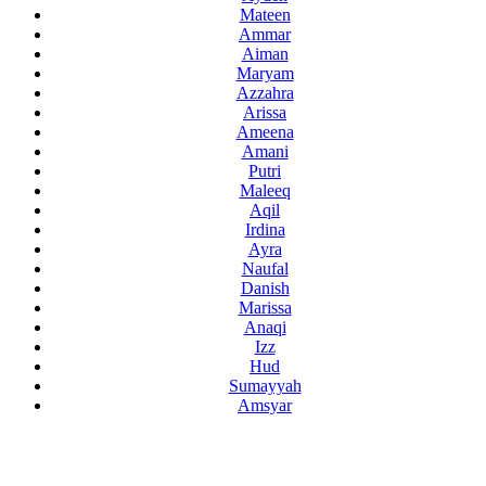
Mateen
Ammar
Aiman
Maryam
Azzahra
Arissa
Ameena
Amani
Putri
Maleeq
Aqil
Irdina
Ayra
Naufal
Danish
Marissa
Anaqi
Izz
Hud
Sumayyah
Amsyar