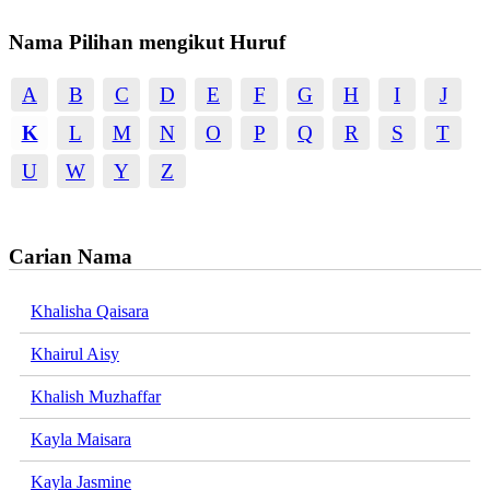
Nama Pilihan mengikut Huruf
A
B
C
D
E
F
G
H
I
J
K
L
M
N
O
P
Q
R
S
T
U
W
Y
Z
Carian Nama
Khalisha Qaisara
Khairul Aisy
Khalish Muzhaffar
Kayla Maisara
Kayla Jasmine