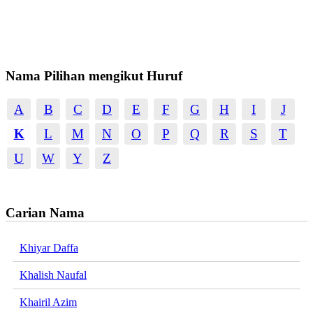
Nama Pilihan mengikut Huruf
A
B
C
D
E
F
G
H
I
J
K
L
M
N
O
P
Q
R
S
T
U
W
Y
Z
Carian Nama
Khiyar Daffa
Khalish Naufal
Khairil Azim