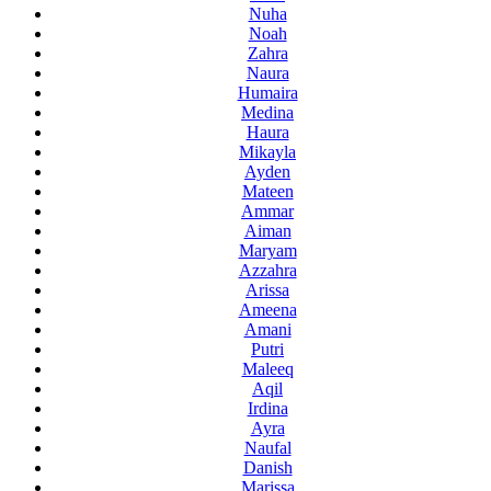
Nuha
Noah
Zahra
Naura
Humaira
Medina
Haura
Mikayla
Ayden
Mateen
Ammar
Aiman
Maryam
Azzahra
Arissa
Ameena
Amani
Putri
Maleeq
Aqil
Irdina
Ayra
Naufal
Danish
Marissa