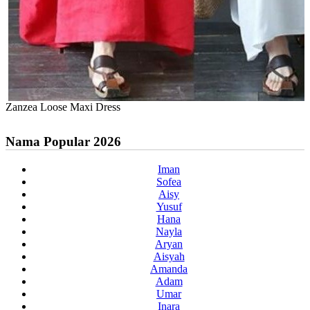
Zanzea Loose Maxi Dress
Nama Popular 2026
Iman
Sofea
Aisy
Yusuf
Hana
Nayla
Aryan
Aisyah
Amanda
Adam
Umar
Inara