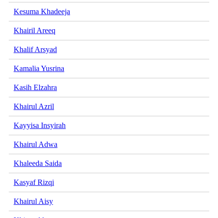
Kesuma Khadeeja
Khairil Areeq
Khalif Arsyad
Kamalia Yusrina
Kasih Elzahra
Khairul Azril
Kayyisa Insyirah
Khairul Adwa
Khaleeda Saida
Kasyaf Rizqi
Khairul Aisy