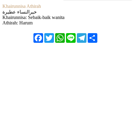
Khairunnisa Athirah
خيرالنساء عطيرة
Khairunnisa: Sebaik-baik wanita
Athirah: Harum
Facebook
Twitter
WhatsApp
Line
Telegram
Share