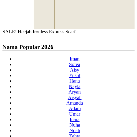
SALE! Heejab Ironless Express Scarf
Nama Popular 2026
Iman
Sofea
Aisy
Yusuf
Hana
Nayla
Aryan
Aisyah
Amanda
Adam
Umar
Inara
Nuha
Noah
Zahra