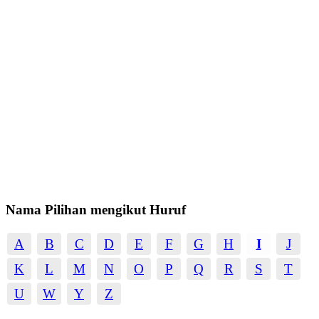
Nama Pilihan mengikut Huruf
A
B
C
D
E
F
G
H
I
J
K
L
M
N
O
P
Q
R
S
T
U
W
Y
Z