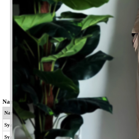
Nama Yang Berkaitan
Nama
Maksud
Syafiatunnisa
Wanita yang menghiasi hati
Syarafat
Harga diri