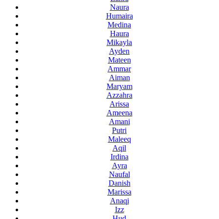
Naura
Humaira
Medina
Haura
Mikayla
Ayden
Mateen
Ammar
Aiman
Maryam
Azzahra
Arissa
Ameena
Amani
Putri
Maleeq
Aqil
Irdina
Ayra
Naufal
Danish
Marissa
Anaqi
Izz
Hud