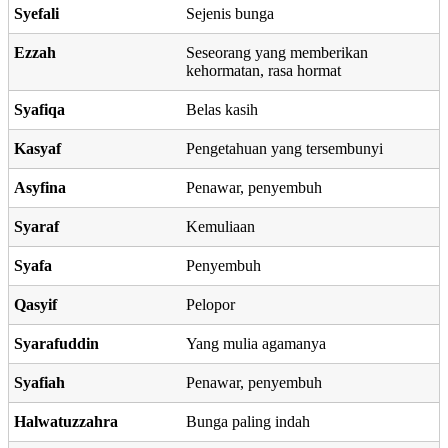
Syefali
Sejenis bunga
Ezzah
Seseorang yang memberikan
kehormatan, rasa hormat
Syafiqa
Belas kasih
Kasyaf
Pengetahuan yang tersembunyi
Asyfina
Penawar, penyembuh
Syaraf
Kemuliaan
Syafa
Penyembuh
Qasyif
Pelopor
Syarafuddin
Yang mulia agamanya
Syafiah
Penawar, penyembuh
Halwatuzzahra
Bunga paling indah