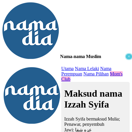
Nama-nama Muslim
×
≡
Utama
Nama Lelaki
Nama
Perempuan
Nama Pilihan
Mom's
Club
Maksud nama
Izzah Syifa
Izzah Syifa bermaksud Mulia;
Penawar, penyembuh
Jawi:
عزه شفا