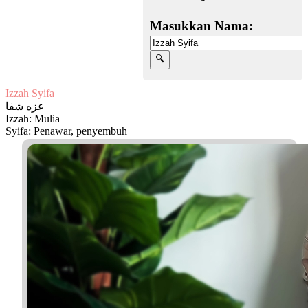
Masukkan Nama:
Izzah Syifa
عزه شفا
Izzah: Mulia
Syifa: Penawar, penyembuh
Facebook
Twitter
WhatsApp
Line
Telegram
Share