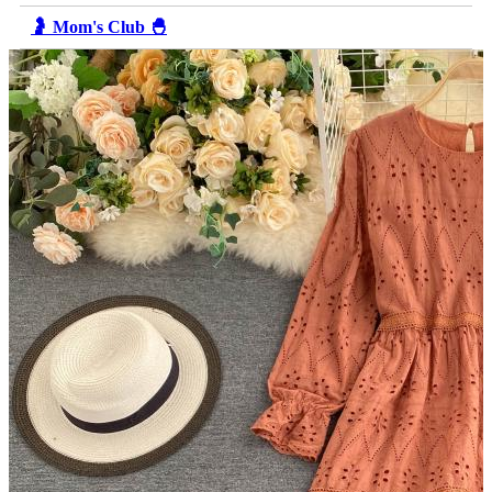
🤰 Mom's Club 🐣