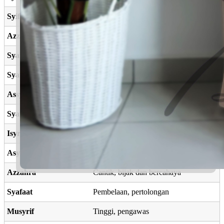
Syifaa
Penawar, penyembuh
Azzah
Perhiasan
Syafia
Penawar, penyembuh
Syafii
Penyembuh
Assyifa
Penawar, penyembuh
Syafiq
Penyayang, belas kasih
Isyraf
Pengganti, pengawasan
Asyraf
Lebih mulia
Azzahra
Cantik, bijak dan bercahaya
Syafaat
Pembelaan, pertolongan
Musyrif
Tinggi, pengawas