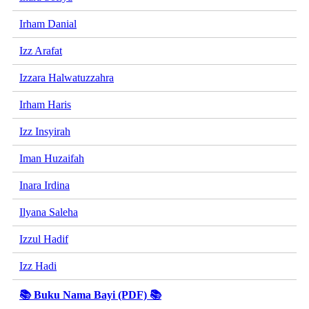
Irham Danial
Izz Arafat
Izzara Halwatuzzahra
Irham Haris
Izz Insyirah
Iman Huzaifah
Inara Irdina
Ilyana Saleha
Izzul Hadif
Izz Hadi
📚 Buku Nama Bayi (PDF) 📚