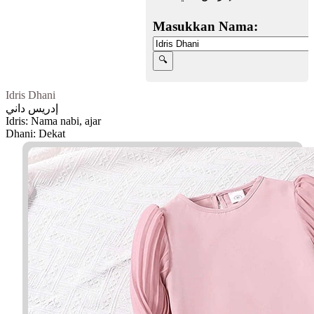
Masukkan Nama:
Idris Dhani
إدريس داني
Idris: Nama nabi, ajar
Dhani: Dekat
Facebook
Twitter
WhatsApp
Line
Telegram
Share