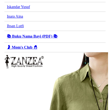
Iskandar Yusuf
Inara Aina
Ihsan Lutfi
📚 Buku Nama Bayi (PDF) 📚
🤰 Mom's Club 🐣