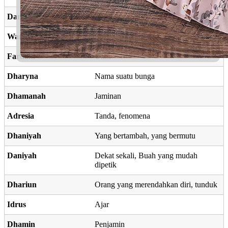
Danial
Nabi Allah SWT
Wardani
Bunga mawar
Fardani
Unik
Dharyna
Nama suatu bunga
Dhamanah
Jaminan
Adresia
Tanda, fenomena
Dhaniyah
Yang bertambah, yang bermutu
Daniyah
Dekat sekali, Buah yang mudah
dipetik
Dhariun
Orang yang merendahkan diri, tunduk
Idrus
Ajar
Dhamin
Penjamin