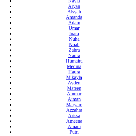
Nayla
Aryan
Aisyah
Amanda
Adam
Umar
Inara
Nuha
Noah
Zahra
Naura
Humaira
Medina
Haura
Mikayla
Ayden
Mateen
Ammar
Aiman
Maryam
Azzahra
Arissa
Ameena
Amani
Putri