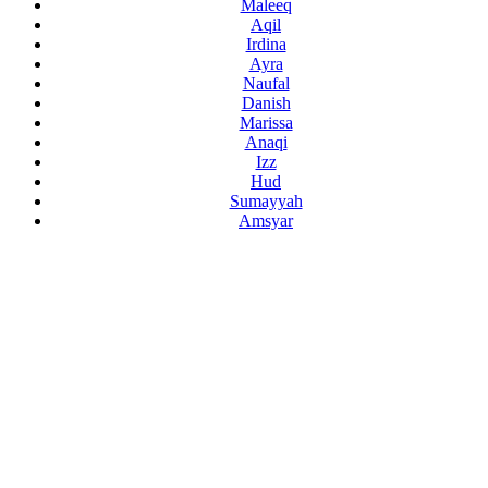
Maleeq
Aqil
Irdina
Ayra
Naufal
Danish
Marissa
Anaqi
Izz
Hud
Sumayyah
Amsyar