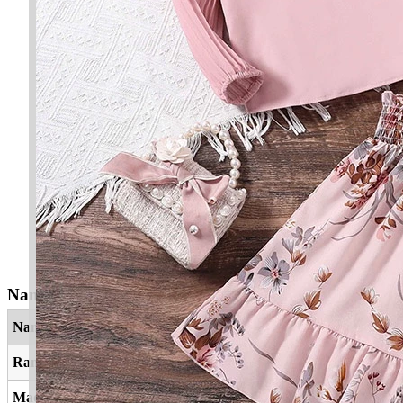
Nama Yang Berkaitan
Nama
Maksud
Ramadhani
Bulan Ramadan
Madani
Kemajuan, awam