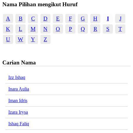
Nama Pilihan mengikut Huruf
A
B
C
D
E
F
G
H
I
J
K
L
M
N
O
P
Q
R
S
T
U
W
Y
Z
Carian Nama
Izz Ishaq
Inara Aulia
Iman Idris
Izara Irysa
Ishaq Faliq