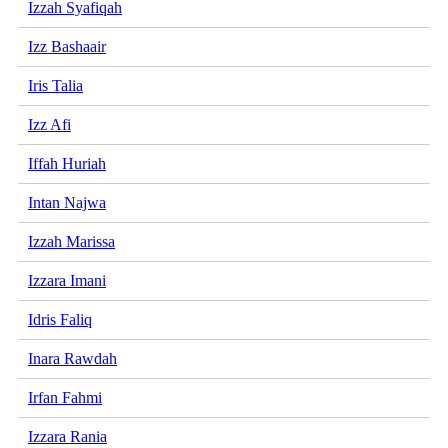
Izzah Syafiqah
Izz Bashaair
Iris Talia
Izz Afi
Iffah Huriah
Intan Najwa
Izzah Marissa
Izzara Imani
Idris Faliq
Inara Rawdah
Irfan Fahmi
Izzara Rania