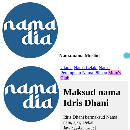
Nama-nama Muslim
×
≡
Utama
Nama Lelaki
Nama
Perempuan
Nama Pilihan
Mom's
Club
Maksud nama
Idris Dhani
Idris Dhani bermaksud Nama
nabi, ajar; Dekat
Jawi:
إدريس داني