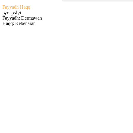
Fayyadh Haqq
فياض حق
Fayyadh: Dermawan
Haqq: Kebenaran