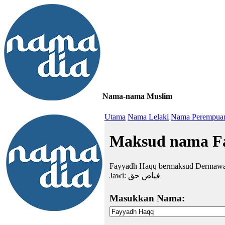
Nama-nama Muslim
≡
Utama
Nama Lelaki
Nama Perempua
Maksud nama F
Fayyadh Haqq bermaksud Dermawa
Jawi:
فياض حق
Masukkan Nama: