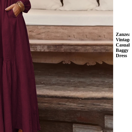
Zanzea
Vintage
Casual
Baggy
Dress