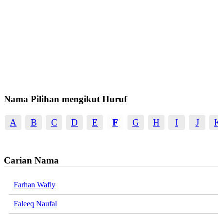
Nama Pilihan mengikut Huruf
A
B
C
D
E
F
G
H
I
J
Carian Nama
Farhan Wafiy
Faleeq Naufal