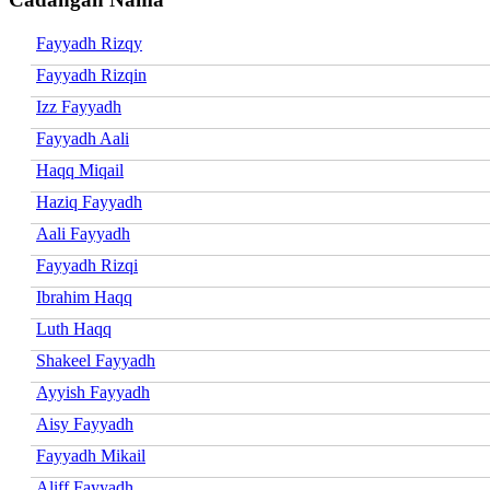
Fayyadh Rizqy
Fayyadh Rizqin
Izz Fayyadh
Fayyadh Aali
Haqq Miqail
Haziq Fayyadh
Aali Fayyadh
Fayyadh Rizqi
Ibrahim Haqq
Luth Haqq
Shakeel Fayyadh
Ayyish Fayyadh
Aisy Fayyadh
Fayyadh Mikail
Aliff Fayyadh