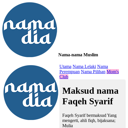
Nama-nama Muslim
≡
Utama
Nama Lelaki
Nama
Perempuan
Nama Pilihan
Mom's
Club
Maksud nama
Faqeh Syarif
Faqeh Syarif bermaksud Yang
mengerti, ahli fiqh, bijaksana;
Mulia