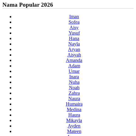
Nama Popular 2026
Iman
Sofea
Aisy
Yusuf
Hana
Nayla
Aryan
Aisyah
Amanda
Adam
Umar
Inara
Nuha
Noah
Zahra
Naura
Humaira
Medina
Haura
Mikayla
Ayden
Mateen