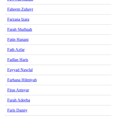
Faheem Zuhayr
Farzana Izara
Farah Shafiqah
Fatin Hanani
Fath Azfar
Fadlan Haris
Fayyad Nawfal
Farhana Hilmiyah
Firas Amsyar
Farah Adeeba
Faris Danny