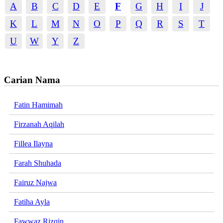
A
B
C
D
E
F
G
H
I
J
K
L
M
N
O
P
Q
R
S
T
U
W
Y
Z
Carian Nama
Fatin Hamimah
Firzanah Aqilah
Fillea Ilayna
Farah Shuhada
Fairuz Najwa
Fatiha Ayla
Fawwaz Rizqin