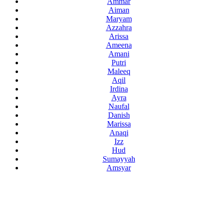
Ammar
Aiman
Maryam
Azzahra
Arissa
Ameena
Amani
Putri
Maleeq
Aqil
Irdina
Ayra
Naufal
Danish
Marissa
Anaqi
Izz
Hud
Sumayyah
Amsyar