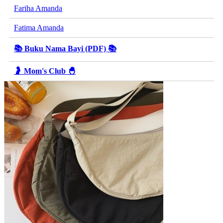
Fariha Amanda
Fatima Amanda
📚 Buku Nama Bayi (PDF) 📚
🤰 Mom's Club 🐣