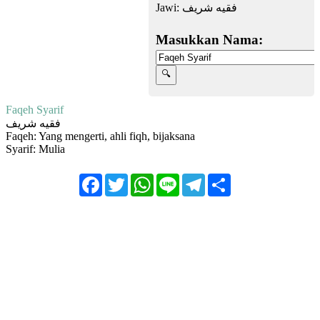
Jawi:
فقيه شريف
Masukkan Nama:
Faqeh Syarif
فقيه شريف
Faqeh: Yang mengerti, ahli fiqh, bijaksana
Syarif: Mulia
Facebook
Twitter
WhatsApp
Line
Telegram
Share