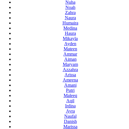
Nuha
Noah
Zahra
Naura
Humaira
Medina
Haura
Mikayla
Ayden
Mateen
Ammar
Aiman
Maryam
Azzahra
Arissa
Ameena
Amani
Putri
Maleeq
Aqil
Irdina
Ayra
Naufal
Danish
Marissa