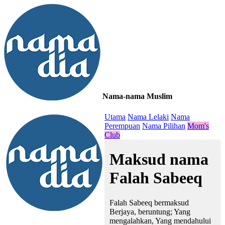
Nama-nama Muslim
≡
Utama
Nama Lelaki
Nama
Perempuan
Nama Pilihan
Mom's
Club
Maksud nama
Falah Sabeeq
Falah Sabeeq bermaksud
Berjaya, beruntung; Yang
mengalahkan, Yang mendahului