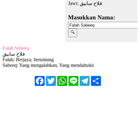
Jawi:
فلاح سابيق
Masukkan Nama:
Falah Sabeeq
فلاح سابيق
Falah: Berjaya, beruntung
Sabeeq: Yang mengalahkan, Yang mendahului
Facebook
Twitter
WhatsApp
Line
Telegram
Share