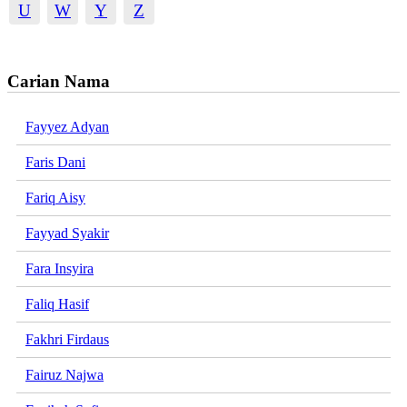
U
W
Y
Z
Carian Nama
Fayyez Adyan
Faris Dani
Fariq Aisy
Fayyad Syakir
Fara Insyira
Faliq Hasif
Fakhri Firdaus
Fairuz Najwa