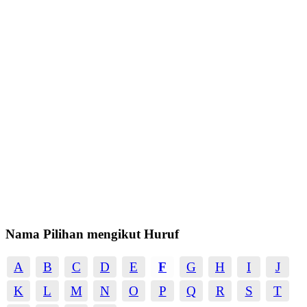
Nama Pilihan mengikut Huruf
A
B
C
D
E
F
G
H
I
J
K
L
M
N
O
P
Q
R
S
T