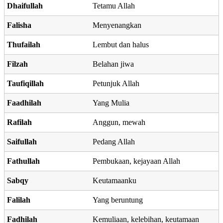
Dhaifullah
Tetamu Allah
Falisha
Menyenangkan
Thufailah
Lembut dan halus
Filzah
Belahan jiwa
Taufiqillah
Petunjuk Allah
Faadhilah
Yang Mulia
Rafilah
Anggun, mewah
Saifullah
Pedang Allah
Fathullah
Pembukaan, kejayaan Allah
Sabqy
Keutamaanku
Falilah
Yang beruntung
Fadhilah
Kemuliaan, kelebihan, keutamaan