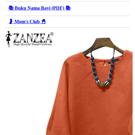
📚 Buku Nama Bayi (PDF) 📚
🤰 Mom's Club 🐣