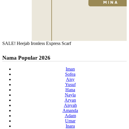
SALE! Heejab Ironless Express Scarf
Nama Popular 2026
Iman
Sofea
Aisy
Yusuf
Hana
Nayla
Aryan
Aisyah
Amanda
Adam
Umar
Inara