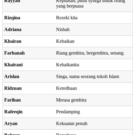
Rayyan
Kepuasan; pintu syurga untuk orang
yang berpuasa
Rizqina
Rezeki kita
Adriana
Nisbah
Khairan
Kebaikan
Farhanah
Riang gembira, bergembira, senang
Khairani
Kebaikanku
Arislan
Singa, nama seorang tokoh Islam
Ridzuan
Keredhaan
Farihan
Merasa gembira
Rafeeqin
Pendamping
Aryan
Kekuatan penuh