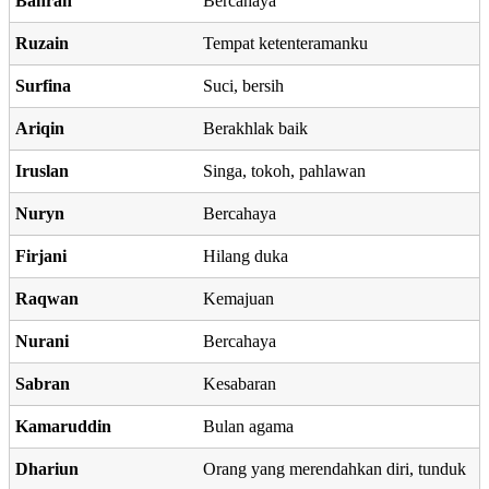
Bahran
Bercahaya
Ruzain
Tempat ketenteramanku
Surfina
Suci, bersih
Ariqin
Berakhlak baik
Iruslan
Singa, tokoh, pahlawan
Nuryn
Bercahaya
Firjani
Hilang duka
Raqwan
Kemajuan
Nurani
Bercahaya
Sabran
Kesabaran
Kamaruddin
Bulan agama
Dhariun
Orang yang merendahkan diri, tunduk