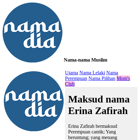
Nama-nama Muslim
≡
Utama
Nama Lelaki
Nama
Perempuan
Nama Pilihan
Mom's
Club
Maksud nama
Erina Zafirah
Erina Zafirah bermaksud
Perempuan cantik; Yang
beruntung; yang menang