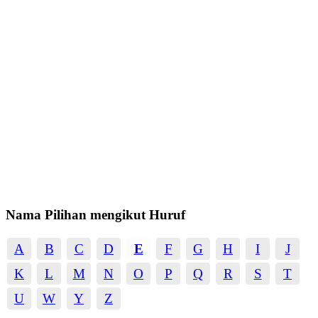
Nama Pilihan mengikut Huruf
A
B
C
D
E
F
G
H
I
J
K
L
M
N
O
P
Q
R
S
T
U
W
Y
Z