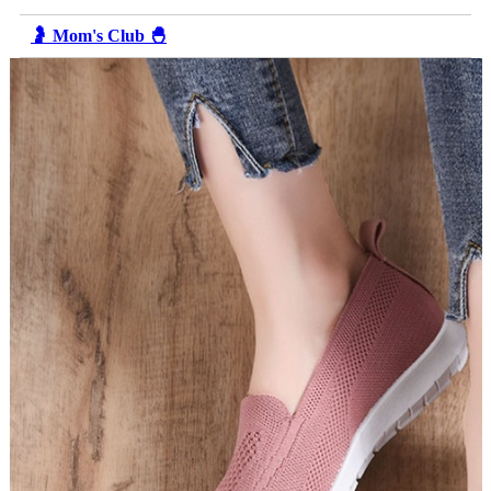
🤰 Mom's Club 🐣