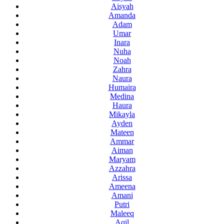
Aisyah
Amanda
Adam
Umar
Inara
Nuha
Noah
Zahra
Naura
Humaira
Medina
Haura
Mikayla
Ayden
Mateen
Ammar
Aiman
Maryam
Azzahra
Arissa
Ameena
Amani
Putri
Maleeq
Aqil