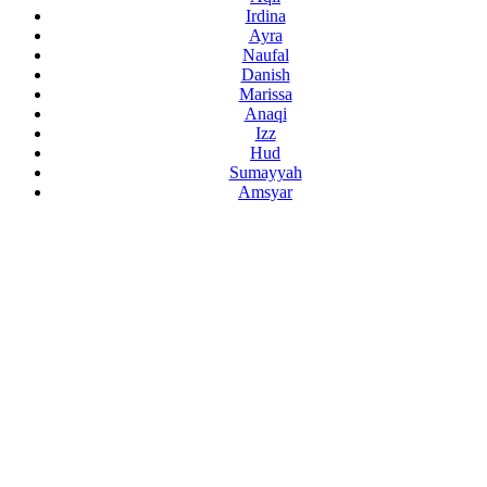
Irdina
Ayra
Naufal
Danish
Marissa
Anaqi
Izz
Hud
Sumayyah
Amsyar