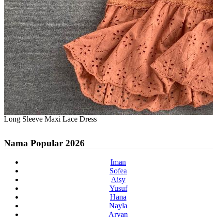
Long Sleeve Maxi Lace Dress
Nama Popular 2026
Iman
Sofea
Aisy
Yusuf
Hana
Nayla
Aryan