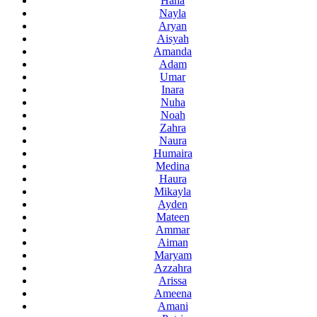
Hana
Nayla
Aryan
Aisyah
Amanda
Adam
Umar
Inara
Nuha
Noah
Zahra
Naura
Humaira
Medina
Haura
Mikayla
Ayden
Mateen
Ammar
Aiman
Maryam
Azzahra
Arissa
Ameena
Amani