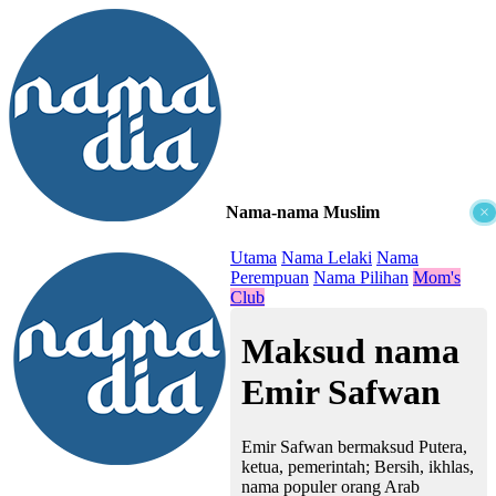
Nama-nama Muslim
×
≡
Utama
Nama Lelaki
Nama
Perempuan
Nama Pilihan
Mom's
Club
Maksud nama
Emir Safwan
Emir Safwan bermaksud Putera,
ketua, pemerintah; Bersih, ikhlas,
nama populer orang Arab