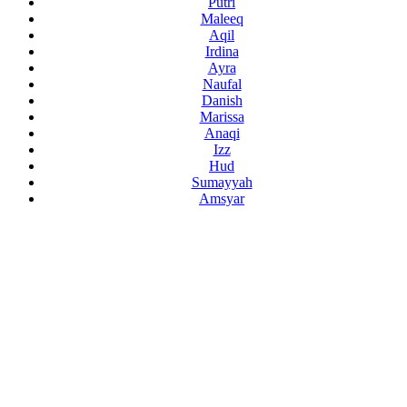
Putri
Maleeq
Aqil
Irdina
Ayra
Naufal
Danish
Marissa
Anaqi
Izz
Hud
Sumayyah
Amsyar