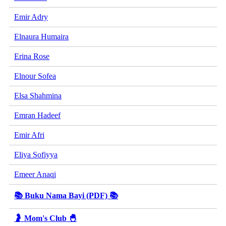
Emir Adry
Elnaura Humaira
Erina Rose
Elnour Sofea
Elsa Shahmina
Emran Hadeef
Emir Afri
Eliya Sofiyya
Emeer Anaqi
📚 Buku Nama Bayi (PDF) 📚
🤰 Mom's Club 🐣