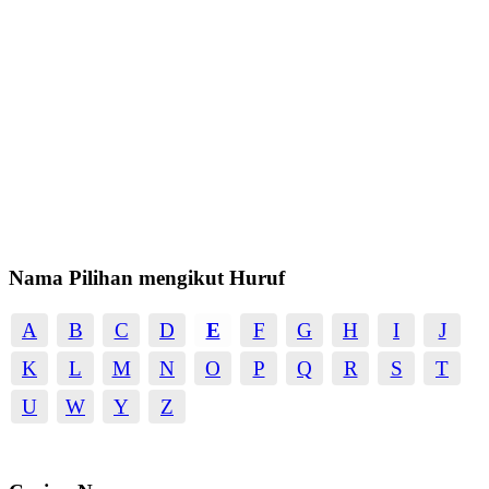
Nama Pilihan mengikut Huruf
A
B
C
D
E
F
G
H
I
J
K
L
M
N
O
P
Q
R
S
T
U
W
Y
Z