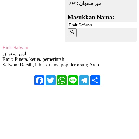
Jawi:
امير سفوان
Masukkan Nama:
Emir Safwan
امير سفوان
Emir: Putera, ketua, pemerintah
Safwan: Bersih, ikhlas, nama populer orang Arab
Facebook
Twitter
WhatsApp
Line
Telegram
Share