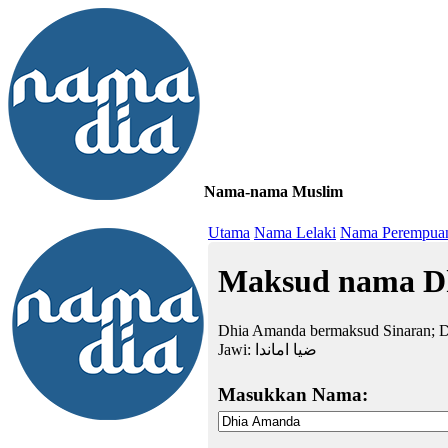
Nama-nama Muslim
≡
Utama
Nama Lelaki
Nama Perempua
Maksud nama D
Dhia Amanda bermaksud Sinaran; D
Jawi:
ضيا اماندا
Masukkan Nama: