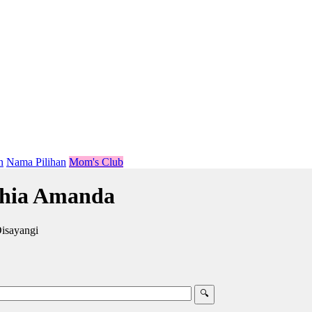
n
Nama Pilihan
Mom's Club
hia Amanda
isayangi