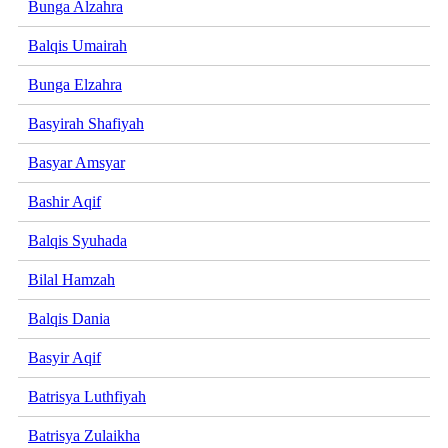
Bunga Alzahra
Balqis Umairah
Bunga Elzahra
Basyirah Shafiyah
Basyar Amsyar
Bashir Aqif
Balqis Syuhada
Bilal Hamzah
Balqis Dania
Basyir Aqif
Batrisya Luthfiyah
Batrisya Zulaikha