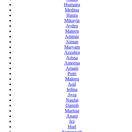
Humaira
Medina
Haura
Mikayla
Ayden
Mateen
Ammar
Aiman
Maryam
Azzahra
Arissa
Ameena
Amani
Putri
Maleeq
Aqil
Irdina
Ayra
Naufal
Danish
Marissa
Anaqi
Izz
Hud
Sumayyah