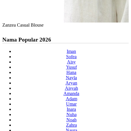
Zanzea Casual Blouse
Nama Popular 2026
Iman
Sofea
Aisy
Yusuf
Hana
Nayla
Aryan
Aisyah
Amanda
Adam
Umar
Inara
Nuha
Noah
Zahra
Naura