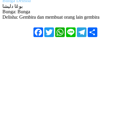
Bunga Delisha
بوڠا دليشا
Bunga: Bunga
Delisha: Gembira dan membuat orang lain gembira
Facebook
Twitter
WhatsApp
Line
Telegram
Share