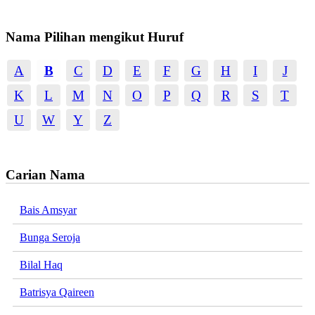
Nama Pilihan mengikut Huruf
A
B
C
D
E
F
G
H
I
J
K
L
M
N
O
P
Q
R
S
T
U
W
Y
Z
Carian Nama
Bais Amsyar
Bunga Seroja
Bilal Haq
Batrisya Qaireen